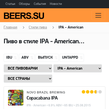
Статьи
Обзоры
События
Новости
Главная
Стили пива
IPA - American
Пиво в стиле
IPA - American
(Американ
IBU
ABV
ВЫПУСК
UNTAPPD
NOVO BRAZIL BREWING
Copacabana IPA
IPA - American
• 6.9% ABV • 65 IBU •
25.08.2015