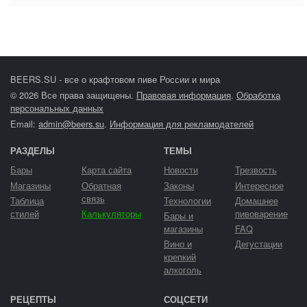
BEERS.SU - все о крафтовом пиве России и мира
© 2026 Все права защищены.
Правовая информация
.
Обработка
персональных данных
Email:
admin@beers.su
.
Информация для рекламодателей
РАЗДЕЛЫ
ТЕМЫ
Бары
Карта сайта
Новости
Трезвость
Магазины
Обратная
Законы
Интересное
связь
Таблица
Технологии
Домашнее
стилей
Калькуляторы
пивоварение
Бары и
магазины
FAQ
Вино и
Дегустации
крепкий
алкоголь
РЕЦЕПТЫ
СОЦСЕТИ