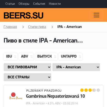
Статьи
Обзоры
События
Новости
Главная
Стили пива
IPA - American
Пиво в стиле
IPA - American
(Американ
IBU
ABV
ВЫПУСК
UNTAPPD
PLZEŇSKÝ PRAZDROJ
Gambrinus Nepasterizovaná 10
IPA - American
• 4.3% ABV •
23.02.2014