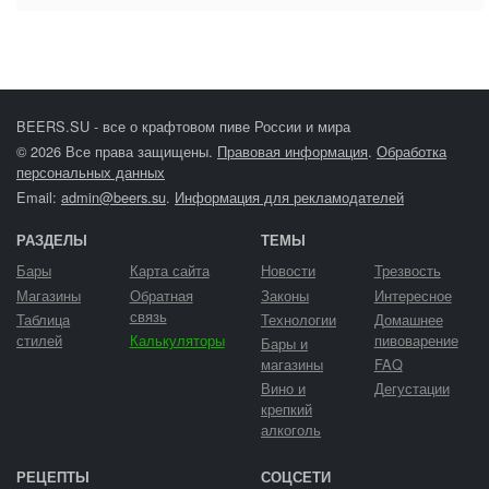
BEERS.SU - все о крафтовом пиве России и мира
© 2026 Все права защищены.
Правовая информация
.
Обработка
персональных данных
Email:
admin@beers.su
.
Информация для рекламодателей
РАЗДЕЛЫ
ТЕМЫ
Бары
Карта сайта
Новости
Трезвость
Магазины
Обратная
Законы
Интересное
связь
Таблица
Технологии
Домашнее
стилей
Калькуляторы
пивоварение
Бары и
магазины
FAQ
Вино и
Дегустации
крепкий
алкоголь
РЕЦЕПТЫ
СОЦСЕТИ