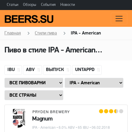
Статьи
Обзоры
События
Новости
Главная
Стили пива
IPA - American
Пиво в стиле
IPA - American
(Американ
IBU
ABV
ВЫПУСК
UNTAPPD
PRYDEN BREWERY
Magnum
IPA - American
• 6.0% ABV • 65 IBU •
06.02.2018