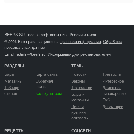
BEERS.SU - все о крафтовом пиве России и мира
© 2026 Все права защищены.
Правовая информация
.
Обработка
персональных данных
Email:
admin@beers.su
.
Информация для рекламодателей
РАЗДЕЛЫ
ТЕМЫ
Бары
Карта сайта
Новости
Трезвость
Магазины
Обратная
Законы
Интересное
связь
Таблица
Технологии
Домашнее
стилей
Калькуляторы
пивоварение
Бары и
магазины
FAQ
Вино и
Дегустации
крепкий
алкоголь
РЕЦЕПТЫ
СОЦСЕТИ