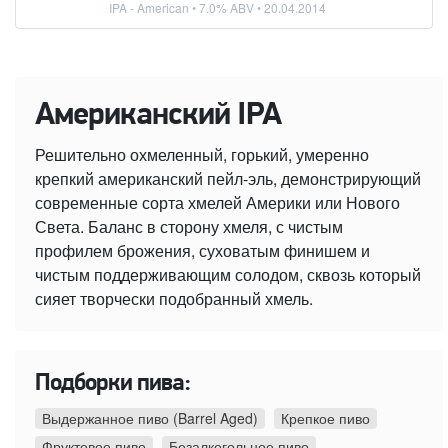
IPA - American
• 7.0% ABV •
20.04.2014
Американский IPA
Решительно охмеленный, горький, умеренно
крепкий американский пейл-эль, демонстрирующий
современные сорта хмелей Америки или Нового
Света. Баланс в сторону хмеля, с чистым
профилем брожения, суховатым финишем и
чистым поддерживающим солодом, сквозь который
сияет творчески подобранный хмель.
Подборки пива:
Выдержанное пиво (Barrel Aged)
Крепкое пиво
Фруктовое пиво
Безалкогольное пиво