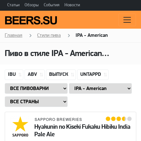
Статьи
Обзоры
События
Новости
Главная
Стили пива
IPA - American
Пиво в стиле
IPA - American
(Американ
IBU
ABV
ВЫПУСК
UNTAPPD
SAPPORO BREWERIES
Hyakunin no Kiseki Fukaku Hibiku India
Pale Ale