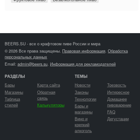
BEERS.SU - все о крафтовом пиве России и мира
© 2026 Все права защищены.
Правовая информация
.
Обработка
персональных данных
Email:
admin@beers.su
.
Информация для рекламодателей
РАЗДЕЛЫ
ТЕМЫ
Бары
Карта сайта
Новости
Трезвость
Магазины
Обратная
Законы
Интересное
связь
Таблица
Технологии
Домашнее
стилей
Калькуляторы
пивоварение
Бары и
магазины
FAQ
Вино и
Дегустации
крепкий
алкоголь