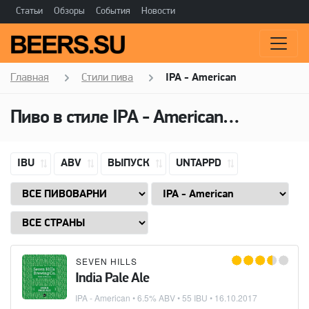
Статьи
Обзоры
События
Новости
Главная
Стили пива
IPA - American
Пиво в стиле
IPA - American
(Американ
IBU
ABV
ВЫПУСК
UNTAPPD
SEVEN HILLS
India Pale Ale
IPA - American
• 6.5% ABV • 55 IBU •
16.10.2017