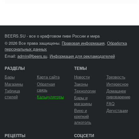
BEERS.SU - все о крафтовом пиве России и мира
© 2026 Все права защищены.
Правовая информация
.
Обработка
персональных данных
Email:
admin@beers.su
.
Информация для рекламодателей
РАЗДЕЛЫ
ТЕМЫ
Бары
Карта сайта
Новости
Трезвость
Магазины
Обратная
Законы
Интересное
связь
Таблица
Технологии
Домашнее
стилей
Калькуляторы
пивоварение
Бары и
магазины
FAQ
Вино и
Дегустации
крепкий
алкоголь
РЕЦЕПТЫ
СОЦСЕТИ