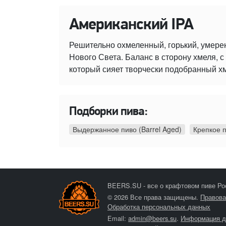
Американский IPA
Решительно охмеленный, горький, умере
Нового Света. Баланс в сторону хмеля,
который сияет творчески подобранный х
Подборки пива:
Выдержанное пиво (Barrel Aged)
Крепкое 
BEERS.SU - все о крафтовом пиве Ро
© 2026 Все права защищены.
Правова
Обработка персональных данных
Email:
admin@beers.su
.
Информация д