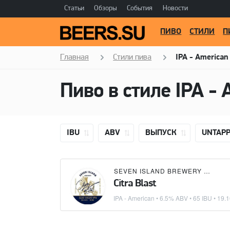
Статьи
Обзоры
События
Новости
ПИВО
СТИЛИ
П
Главная
Стили пива
IPA - American
Пиво в стиле
IPA - 
IBU
ABV
ВЫПУСК
UNTAP
SEVEN ISLAND BREWERY
×
SIRI
Citra Blast
IPA - American
• 6.5% ABV • 65 IBU •
19.1