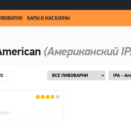
ИВОВАРНИ
БАРЫ И МАГАЗИНЫ
American
(Американский IP
PD
S MICROBREWERY
×
CHIOS MICROBREWERY
0.2017