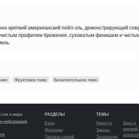
нно крепкий американский пейл-эль, демонстрирующий со
 с чистым профилем брожения, суховатым финишем и чист
мель.
пиво
Фруктовое пиво
Безалкогольное пиво
ссии и мира
РАЗДЕЛЫ
ТЕМЫ
я информация
.
Бары
Новости
Вино и
крепкий
Магазины
Законы
ля
алкогол
Таблица стилей
Технологии