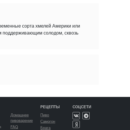
временные сорта хмелей Америки или
ым поддерживающим солодом, сквозь
РЕЦЕПТЫ
СОЦСЕТИ
Домашнее
Пиво
пивоварение
Самогон
ь
FAQ
Брага