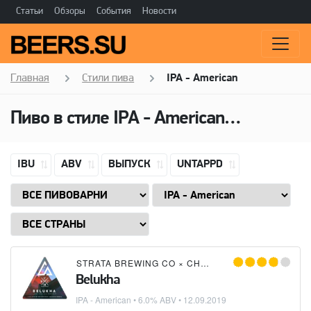
Статьи
Обзоры
События
Новости
Главная
Стили пива
IPA - American
Пиво в стиле
IPA - American
(Американ
IBU
ABV
ВЫПУСК
UNTAPPD
STRATA BREWING CO
×
CHAIN HOUSE BREWING CO.
Belukha
IPA - American
• 6.0% ABV •
12.09.2019