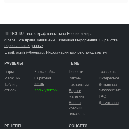
BEERS.SU - все о крафтовом пиве России и мира
© 2026 Все права защищены.
Правовая информация
.
Обработка
персональных данных
Email:
admin@beers.su
.
Информация для рекламодателей
РАЗДЕЛЫ
ТЕМЫ
Бары
Карта сайта
Новости
Трезвость
Магазины
Обратная
Законы
Интересное
связь
Таблица
Технологии
Домашнее
стилей
Калькуляторы
пивоварение
Бары и
магазины
FAQ
Вино и
Дегустации
крепкий
алкоголь
РЕЦЕПТЫ
СОЦСЕТИ