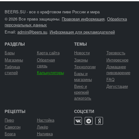
BEERS.SU - все о крафтовом пиве России и мира
© 2026 Все права защищены.
Правовая информация
.
Обработка
персональных данных
Email:
admin@beers.su
.
Информация для рекламодателей
РАЗДЕЛЫ
ТЕМЫ
Бары
Карта сайта
Новости
Трезвость
Магазины
Обратная
Законы
Интересное
связь
Таблица
Технологии
Домашнее
стилей
Калькуляторы
пивоварение
Бары и
магазины
FAQ
Вино и
Дегустации
крепкий
алкоголь
РЕЦЕПТЫ
СОЦСЕТИ
Пиво
Настойка
Самогон
Ликёр
Брага
Наливка