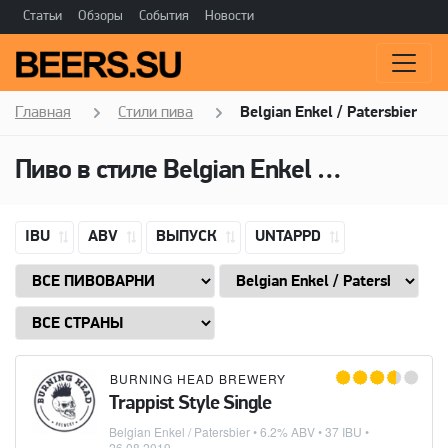
Статьи
Обзоры
События
Новости
Главная
Стили пива
Belgian Enkel / Patersbier
Пиво в стиле
Belgian Enkel / Patersbier
IBU
ABV
ВЫПУСК
UNTAPPD
BURNING HEAD BREWERY
Trappist Style Single
Belgian Enkel / Patersbier
• 6.2% ABV • 37 IBU •
26.08.2019