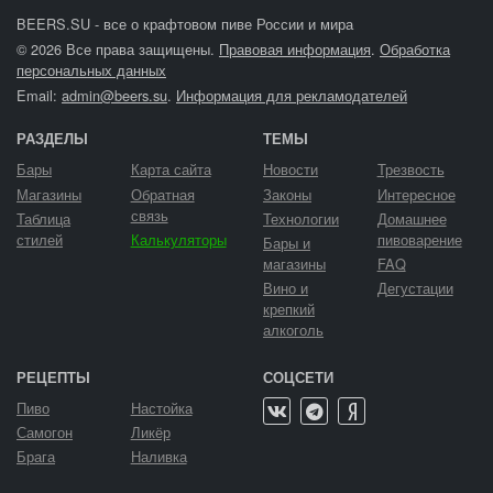
BEERS.SU - все о крафтовом пиве России и мира
© 2026 Все права защищены.
Правовая информация
.
Обработка
персональных данных
Email:
admin@beers.su
.
Информация для рекламодателей
РАЗДЕЛЫ
ТЕМЫ
Бары
Карта сайта
Новости
Трезвость
Магазины
Обратная
Законы
Интересное
связь
Таблица
Технологии
Домашнее
стилей
Калькуляторы
пивоварение
Бары и
магазины
FAQ
Вино и
Дегустации
крепкий
алкоголь
РЕЦЕПТЫ
СОЦСЕТИ
Пиво
Настойка
Самогон
Ликёр
Брага
Наливка