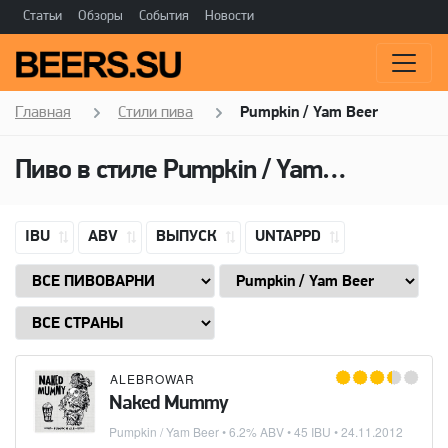
Статьи
Обзоры
События
Новости
Главная
Стили пива
Pumpkin / Yam Beer
Пиво в стиле
Pumpkin / Yam Beer
IBU
ABV
ВЫПУСК
UNTAPPD
ALEBROWAR
Naked Mummy
Pumpkin / Yam Beer
• 6.2% ABV • 45 IBU •
24.11.2012