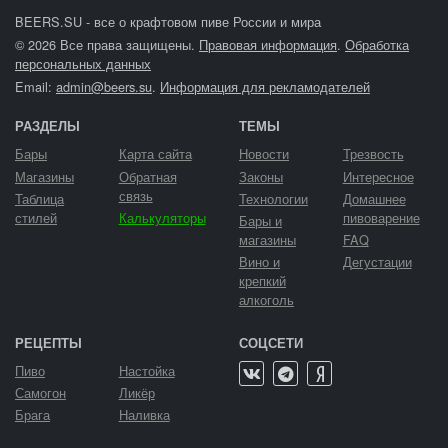
BEERS.SU - все о крафтовом пиве России и мира
© 2026 Все права защищены.
Правовая информация
.
Обработка
персональных данных
Email:
admin@beers.su
.
Информация для рекламодателей
РАЗДЕЛЫ
ТЕМЫ
Бары
Карта сайта
Новости
Трезвость
Магазины
Обратная
Законы
Интересное
связь
Таблица
Технологии
Домашнее
стилей
Калькуляторы
пивоварение
Бары и
магазины
FAQ
Вино и
Дегустации
крепкий
алкоголь
РЕЦЕПТЫ
СОЦСЕТИ
Пиво
Настойка
Самогон
Ликёр
Брага
Наливка