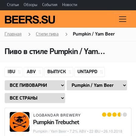
Статьи
Обзоры
События
Новости
Главная
Стили пива
Pumpkin / Yam Beer
Пиво в стиле
Pumpkin / Yam Beer
IBU
ABV
ВЫПУСК
UNTAPPD
LOGBANDAR BREWERY
Pumpkin Trebuchet
Pumpkin / Yam Beer
• 7.2% ABV • 22 IBU •
26.10.2018