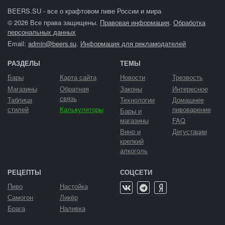
BEERS.SU - все о крафтовом пиве России и мира
© 2026 Все права защищены.
Правовая информация
.
Обработка
персональных данных
Email:
admin@beers.su
.
Информация для рекламодателей
РАЗДЕЛЫ
ТЕМЫ
Бары
Карта сайта
Новости
Трезвость
Магазины
Обратная
Законы
Интересное
связь
Таблица
Технологии
Домашнее
стилей
Калькуляторы
пивоварение
Бары и
магазины
FAQ
Вино и
Дегустации
крепкий
алкоголь
РЕЦЕПТЫ
СОЦСЕТИ
Пиво
Настойка
Самогон
Ликёр
Брага
Наливка