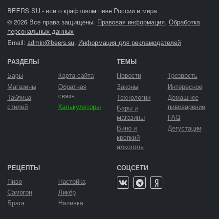
BEERS.SU - все о крафтовом пиве России и мира
© 2026 Все права защищены.
Правовая информация
.
Обработка
персональных данных
Email:
admin@beers.su
.
Информация для рекламодателей
РАЗДЕЛЫ
ТЕМЫ
Бары
Карта сайта
Новости
Трезвость
Магазины
Обратная
Законы
Интересное
связь
Таблица
Технологии
Домашнее
стилей
Калькуляторы
пивоварение
Бары и
магазины
FAQ
Вино и
Дегустации
крепкий
алкоголь
РЕЦЕПТЫ
СОЦСЕТИ
Пиво
Настойка
Самогон
Ликёр
Брага
Наливка