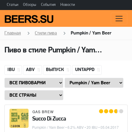
Статьи
Обзоры
События
Новости
Главная
Стили пива
Pumpkin / Yam Beer
Пиво в стиле
Pumpkin / Yam Beer
IBU
ABV
ВЫПУСК
UNTAPPD
GAS BREW
Succo Di Zucca
Pumpkin / Yam Beer
• 6.2% ABV • 20 IBU •
05.04.2017