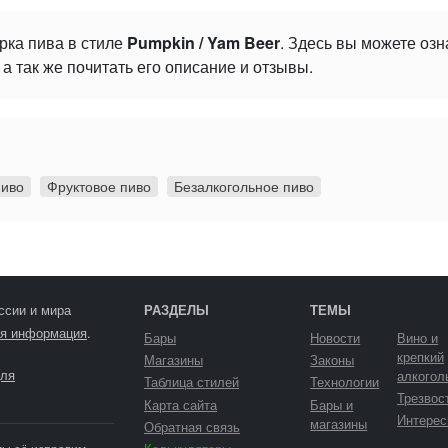
рка пива в стиле
Pumpkin / Yam Beer
. Здесь вы можете оз
а так же почитать его описание и отзывы.
пиво
Фруктовое пиво
Безалкогольное пиво
ссии и мира
РАЗДЕЛЫ
ТЕМЫ
я информация
.
Бары
Новости
Вино и
крепкий
Магазины
Законы
ля
алкогол
Таблица стилей
Технологии
Трезвос
Карта сайта
Бары и
Интерес
магазины
Обратная связь