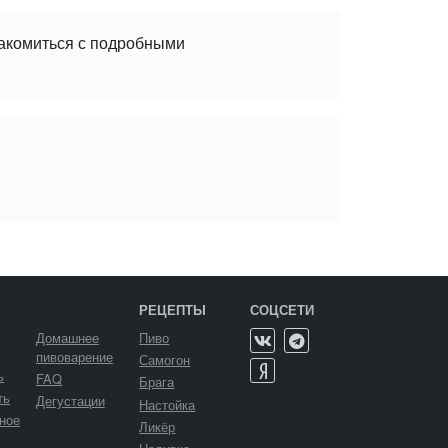
накомиться с подробными
РЕЦЕПТЫ
СОЦСЕТИ
Домашнее
Пиво
пивоварение
Самогон
ь
FAQ
Брага
ть
Дегустации
Настойка
ное
Ликёр