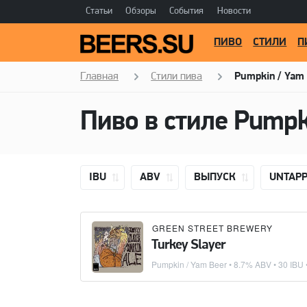
Статьи
Обзоры
События
Новости
ПИВО
СТИЛИ
П
Главная
Стили пива
Pumpkin / Yam
Пиво в стиле
Pumpk
IBU
ABV
ВЫПУСК
UNTAP
GREEN STREET BREWERY
Turkey Slayer
Pumpkin / Yam Beer
• 8.7% ABV • 30 IBU 