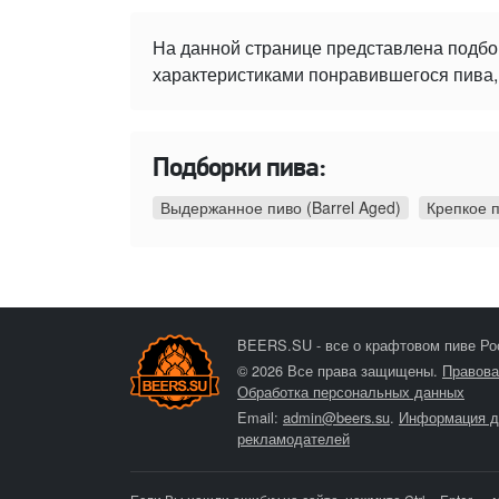
На данной странице представлена подбо
характеристиками понравившегося пива, 
Подборки пива:
Выдержанное пиво (Barrel Aged)
Крепкое 
BEERS.SU - все о крафтовом пиве Ро
© 2026 Все права защищены.
Правова
Обработка персональных данных
Email:
admin@beers.su
.
Информация д
рекламодателей