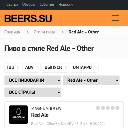
Статьи
Обзоры
События
Новости
Главная
Стили пива
Red Ale - Other
Пиво в стиле
Red Ale - Other
IBU
ABV
ВЫПУСК
UNTAPPD
MAGNUM BREW
Red Ale
Red Ale - Other
• 4.8% ABV • 8 IBU •
19.08.2024