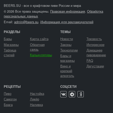
BEERS.SU - все о крафтовом пиве России и мира
© 2026 Все права защищены.
Правовая информация
.
Обработка
персональных данных
Email:
admin@beers.su
.
Информация для рекламодателей
РАЗДЕЛЫ
ТЕМЫ
Бары
Карта сайта
Новости
Трезвость
Магазины
Обратная
Законы
Интересное
связь
Таблица
Технологии
Домашнее
стилей
Калькуляторы
пивоварение
Бары и
магазины
FAQ
Вино и
Дегустации
крепкий
алкоголь
РЕЦЕПТЫ
СОЦСЕТИ
Пиво
Настойка
Самогон
Ликёр
Брага
Наливка