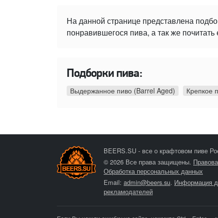
На данной странице представлена подбо
понравившегося пива, а так же почитать 
Подборки пива:
Выдержанное пиво (Barrel Aged)
Крепкое 
BEERS.SU - все о крафтовом пиве Ро
© 2026 Все права защищены.
Правова
Обработка персональных данных
Email:
admin@beers.su
.
Информация д
рекламодателей