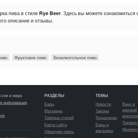
рка пива в стиле
Rye Beer
. Здесь вы можете ознакомиться
его описание и отзывы.
пиво
Фруктовое пиво
Безалкогольное пиво
ссии и мира
РАЗДЕЛЫ
ТЕМЫ
я информация
.
Бары
Новости
Вино и
крепкий
Магазины
Законы
ля
алкогол
Таблица стилей
Технологии
Трезвос
Карта сайта
Бары и
Интерес
магазины
Обратная связь