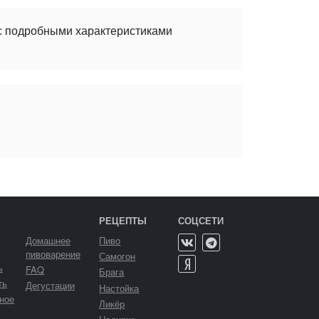
 с подробными характеристиками
РЕЦЕПТЫ
СОЦСЕТИ
Домашнее
Пиво
пивоварение
Самогон
ь
FAQ
Брага
ть
Дегустации
Настойка
ное
Ликёр