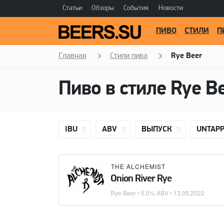
Статьи
Обзоры
События
Новости
ПИВО
СТИЛИ
П
Главная
Стили пива
Rye Beer
Пиво в стиле
Rye B
IBU
ABV
ВЫПУСК
UNTAP
THE ALCHEMIST
Onion River Rye
Rye Beer
• 5.0% ABV •
13.05.2022