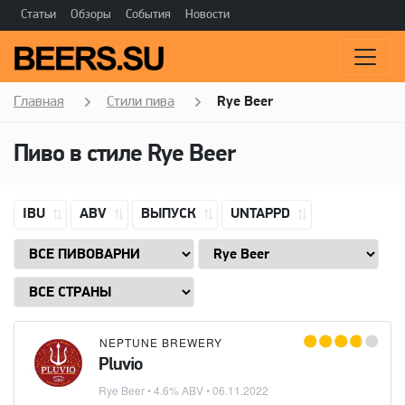
Статьи
Обзоры
События
Новости
Главная
Стили пива
Rye Beer
Пиво в стиле
Rye Beer
IBU
ABV
ВЫПУСК
UNTAPPD
NEPTUNE BREWERY
Pluvio
Rye Beer
• 4.6% ABV •
06.11.2022