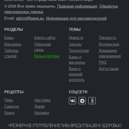
© 2026 Все права защищены.
Правовая информация
.
Обработка
персональных данных
Email:
admin@beers.su
.
Информация для рекламодателей
РАЗДЕЛЫ
ТЕМЫ
Бары
Карта сайта
Новости
Трезвость
Магазины
Обратная
Законы
Интересное
связь
Таблица
Технологии
Домашнее
стилей
Калькуляторы
пивоварение
Бары и
магазины
FAQ
Вино и
Дегустации
крепкий
алкоголь
РЕЦЕПТЫ
СОЦСЕТИ
Пиво
Настойка
Самогон
Ликёр
Брага
Наливка
ЧРЕЗМЕРНОЕ УПОТРЕБЛЕНИЕ ПИВА ВРЕДИТ ВАШЕМУ ЗДОРОВЬЮ