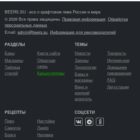
BEERS.SU - все о крафтовом пиве России и мира
© 2026 Все права защищены.
Правовая информация
.
Обработка
персональных данных
Email:
admin@beers.su
.
Информация для рекламодателей
РАЗДЕЛЫ
ТЕМЫ
Бары
Карта сайта
Новости
Трезвость
Магазины
Обратная
Законы
Интересное
связь
Таблица
Технологии
Домашнее
стилей
Калькуляторы
пивоварение
Бары и
магазины
FAQ
Вино и
Дегустации
крепкий
алкоголь
РЕЦЕПТЫ
СОЦСЕТИ
Пиво
Настойка
Самогон
Ликёр
Брага
Наливка