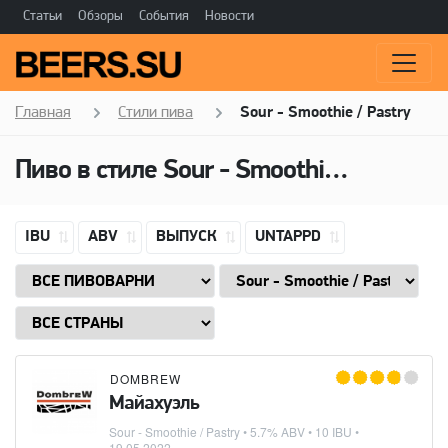
Статьи
Обзоры
События
Новости
Главная
Стили пива
Sour - Smoothie / Pastry
Пиво в стиле
Sour - Smoothie / Pastry
IBU
ABV
ВЫПУСК
UNTAPPD
DOMBREW
Майахуэль
Sour - Smoothie / Pastry
• 5.7% ABV • 10 IBU •
19.05.2022