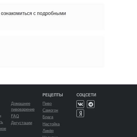
е ознакомиться с подробными
РЕЦЕПТЫ
СОЦСЕТИ
Домашнее
Пиво
пивоварение
Самогон
ь
FAQ
Брага
ть
Дегустации
Настойка
ное
Ликёр