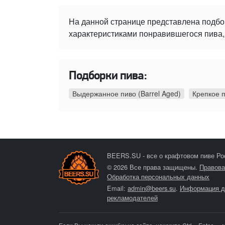
На данной странице представлена подбо
характеристиками понравившегося пива, 
Подборки пива:
Выдержанное пиво (Barrel Aged)
Крепкое 
BEERS.SU - все о крафтовом пиве Ро
© 2026 Все права защищены.
Правова
Обработка персональных данных
Email:
admin@beers.su
.
Информация д
рекламодателей