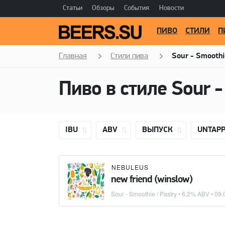
Статьи
Обзоры
События
Новости
ПИВО
СТИЛИ
П
Главная
Стили пива
Sour - Smoothi
Пиво в стиле
Sour -
IBU
ABV
ВЫПУСК
UNTAP
NEBULEUS
new friend (winslow)
Sour - Smoothie / Pastry
• 6.2% ABV •
09.