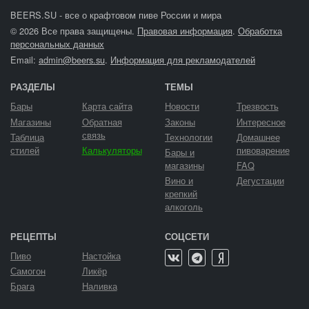
BEERS.SU - все о крафтовом пиве России и мира
© 2026 Все права защищены.
Правовая информация
.
Обработка
персональных данных
Email:
admin@beers.su
.
Информация для рекламодателей
РАЗДЕЛЫ
ТЕМЫ
Бары
Карта сайта
Новости
Трезвость
Магазины
Обратная
Законы
Интересное
связь
Таблица
Технологии
Домашнее
стилей
Калькуляторы
пивоварение
Бары и
магазины
FAQ
Вино и
Дегустации
крепкий
алкоголь
РЕЦЕПТЫ
СОЦСЕТИ
Пиво
Настойка
Самогон
Ликёр
Брага
Наливка