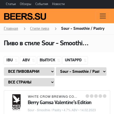
Статьи
Обзоры
События
Новости
Главная
Стили пива
Sour - Smoothie / Pastry
Пиво в стиле
Sour - Smoothie / Pastry
IBU
ABV
ВЫПУСК
UNTAPPD
WHITE CROW BREWING COMPANY
Berry Gamsa Valentine’s Edition
Sour - Smoothie / Pastry
• 4.7% ABV •
14.02.2023