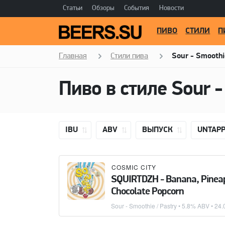
Статьи
Обзоры
События
Новости
ПИВО
СТИЛИ
П
Главная
Стили пива
Sour - Smoothi
IBU
ABV
ВЫПУСК
UNTAP
COSMIC CITY
SQUIRTDZH - Banana, Pineap
Chocolate Popcorn
Sour - Smoothie / Pastry
• 5.8% ABV •
24.