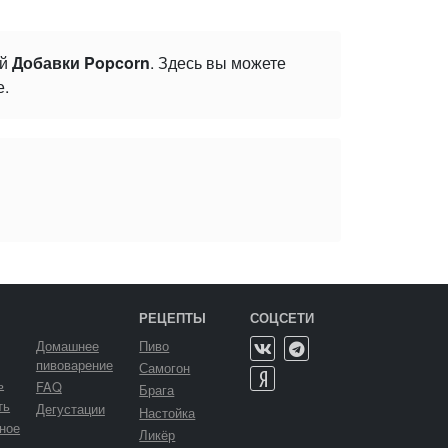
ой
Добавки Popcorn
. Здесь вы можете
е.
РЕЦЕПТЫ
СОЦСЕТИ
Домашнее
Пиво
пивоварение
Самогон
ь
FAQ
Брага
ть
Дегустации
Настойка
ное
Ликёр