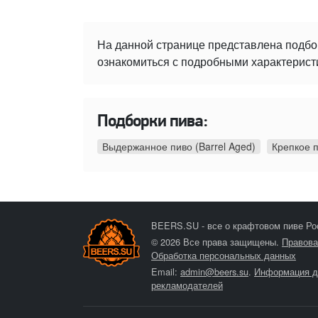
На данной странице представлена подбо
ознакомиться с подробными характеристи
Подборки пива:
Выдержанное пиво (Barrel Aged)
Крепкое 
BEERS.SU - все о крафтовом пиве Ро
© 2026 Все права защищены.
Правова
Обработка персональных данных
Email:
admin@beers.su
.
Информация д
рекламодателей