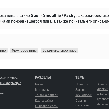
рка пива в стиле
Sour - Smoothie / Pastry
, с характеристик
ками понравившегося пива, а так же почитать его описани
пиво
Фруктовое пиво
Безалкогольное пиво
ссии и мира
РАЗДЕЛЫ
ТЕМЫ
я информация
.
Бары
Новости
Вино и
крепкий
Магазины
Законы
ля
алкогол
Таблица стилей
Технологии
Трезвос
Карта сайта
Бары и
Интерес
магазины
Обратная связь