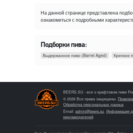
На данной странице представлена подбо
ознакомиться с подробными характеристи
Подборки пива:
Выдержанное пиво (Barrel Aged)
Крепкое 
BEERS.SU - все о крафтовом пиве Ро
© 2026 Все права защищены.
Правова
Обработка персональных данных
Email:
admin@beers.su
.
Информация д
рекламодателей