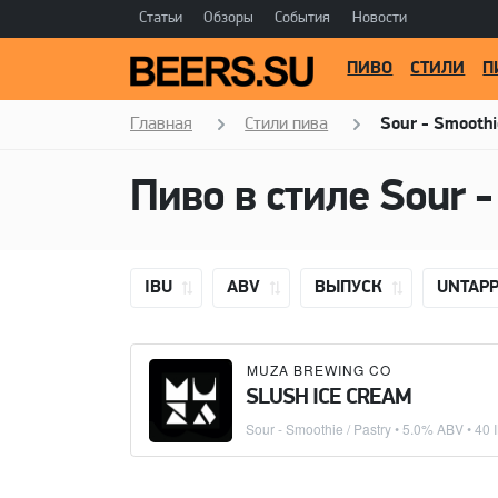
Статьи
Обзоры
События
Новости
ПИВО
СТИЛИ
П
Главная
Стили пива
Sour - Smoothi
IBU
ABV
ВЫПУСК
UNTAP
MUZA BREWING CO
SLUSH ICE CREAM
Sour - Smoothie / Pastry
• 5.0% ABV • 40 