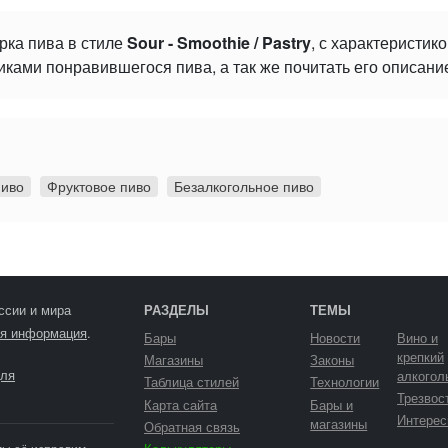
рка пива в стиле
Sour - Smoothie / Pastry
, с характеристик
ками понравившегося пива, а так же почитать его описани
пиво
Фруктовое пиво
Безалкогольное пиво
ссии и мира
РАЗДЕЛЫ
ТЕМЫ
я информация
.
Бары
Новости
Вино и
крепкий
Магазины
Законы
ля
алкогол
Таблица стилей
Технологии
Трезвос
Карта сайта
Бары и
Интерес
магазины
Обратная связь