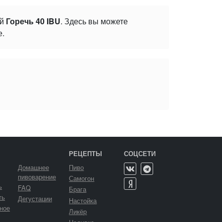
ой
Горечь 40 IBU
. Здесь вы можете
е.
РЕЦЕПТЫ
СОЦСЕТИ
Домашнее
Пиво
пивоварение
Самогон
ь
FAQ
Брага
ть
Дегустации
Настойка
ное
Ликёр