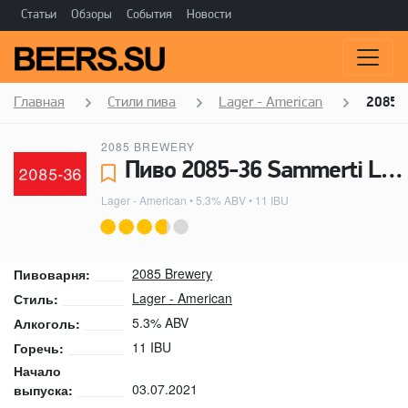
Статьи
Обзоры
События
Новости
Главная
Стили пива
Lager - American
2085-
2085 BREWERY
Пиво 2085-36 Sammerti Lager - 2085 Brewery
Lager - American
• 5.3% ABV • 11 IBU
2085 Brewery
Пивоварня:
Lager - American
Стиль:
5.3% ABV
Алкоголь:
11 IBU
Горечь:
Начало
03.07.2021
выпуска: