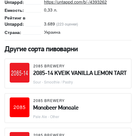
https://untappd.com/b/-/4393262
Untappd:
0,33 л.
Емкость:
Рейтинг в
3.689
Untappd:
(223 оценки)
Украина
Страна:
Другие сорта пивоварни
2085 BREWERY
2085-14 KVEIK VANILLA LEMON TART
Sour - Smoothie / Pastry
2085 BREWERY
Monobeer Monoale
Pale Ale - Other
2085 BREWERY