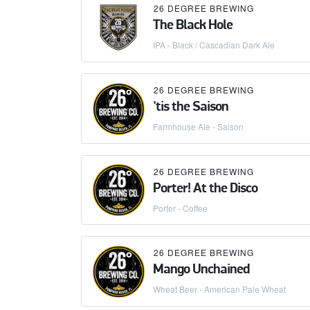
26 DEGREE BREWING
The Black Hole
IPA - Black / Cascadian Dark Ale
26 DEGREE BREWING
'tis the Saison
Farmhouse Ale - Saison
26 DEGREE BREWING
Porter! At the Disco
Porter - Coffee
26 DEGREE BREWING
Mango Unchained
Wheat Beer - American Pale Wheat