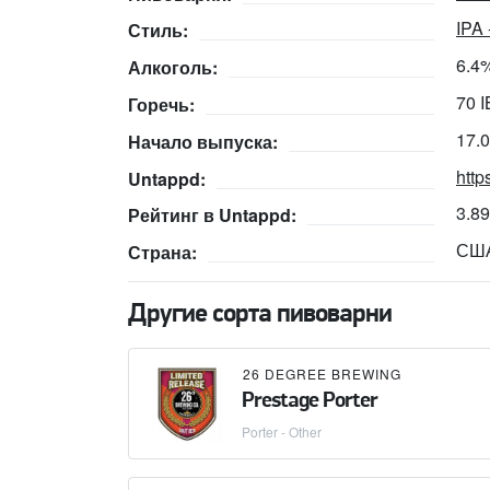
IPA
Стиль:
6.4
Алкоголь:
70 
Горечь:
17.
Начало выпуска:
http
Untappd:
3.8
Рейтинг в Untappd:
СШ
Страна:
Другие сорта пивоварни
26 DEGREE BREWING
Prestage Porter
Porter - Other