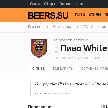
Статьи
Обзоры
События
Новости
ПИВО
СТИЛИ
П
Главная
Стили пива
IPA - American
26 DEGREE BREWING
Пиво White
IPA - American
• 6.4% ABV • 70 IBU
О ПИВЕ
ГДЕ КУПИТЬ
ОСТАВИТЬ ОТЗ
Our popular IPA1A treated with white oak
Описание производителя
26 
Пивоварня: