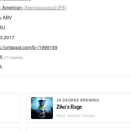
 - American
(Американский IPA)
% ABV
IBU
03.2017
s://untappd.com/b/-/1999159
95
(71 оценка)
А
26 DEGREE BREWING
Ziko's Rage
Stout - Imperial / Double