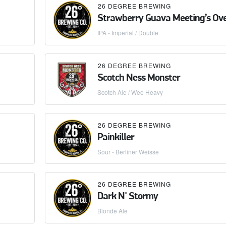
26 DEGREE BREWING
Strawberry Guava Meeting’s Ov
IPA - Imperial / Double
26 DEGREE BREWING
Scotch Ness Monster
Scotch Ale / Wee Heavy
26 DEGREE BREWING
Painkiller
Sour - Berliner Weisse
26 DEGREE BREWING
Dark N' Stormy
Blonde Ale