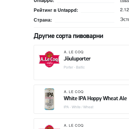
Untappd:
2.1
Рейтинг в Untappd:
Эст
Страна:
Другие сорта пивоварни
A. LE COQ
Jõuluporter
Porter - Baltic
A. LE COQ
White IPA Hoppy Wheat Ale
IPA - White / Wheat
A. LE COQ