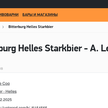
ИВОВАРНИ
БАРЫ И МАГАЗИНЫ
Bitterburg Helles Starkbier
burg Helles Starkbier - A. L
ЫВ
Le Coq
r - Helles
02.2025
s://untappd.com/b/-/6154565