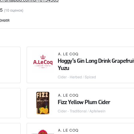
25
(10 оценок)
ония
A. LE COQ
Hoggy’s Gin Long Drink Grapefrui
Yuzu
Cider - Herbed / Spiced
A. LE COQ
Fizz Yellow Plum Cider
Cider - Traditional / Apfelwein
A. LE COQ