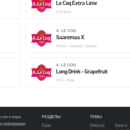
Le Coq Extra Lime
Fruit Beer
A. LE COQ
Saaremaa X
Pilsner - Imperial / Double
A. LE COQ
Long Drink - Grapefruit
RTD - Other
ссии и мира
РАЗДЕЛЫ
ТЕМЫ
я информация
.
Бары
Новости
Вино и