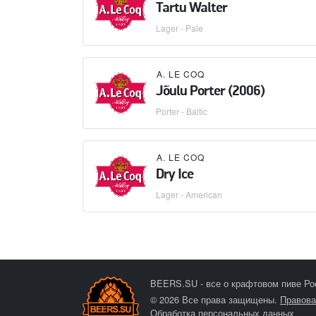
Tartu Walter
Lager - Pale
A. LE COQ
Jõulu Porter (2006)
Porter - Baltic
A. LE COQ
Dry Ice
Lager - American
BEERS.SU - все о крафтовом пиве Ро
© 2026 Все права защищены.
Правова
Обработка персональных данных