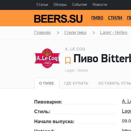
Статьи
Обзоры
События
Новости
ПИВО
СТИЛИ
П
Главная
Стили пива
Lager - Helles
A. LE COQ
Пиво Bitter
Lager - Helles
О ПИВЕ
ГДЕ КУПИТЬ
ОСТАВИТЬ ОТЗ
A. 
Пивоварня:
Lage
Стиль:
09.
Начало выпуска:
http