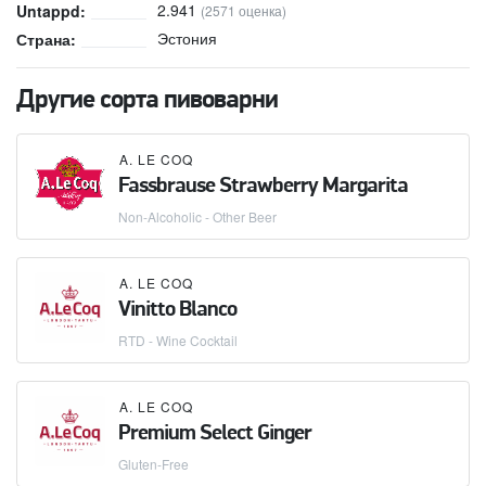
2.941
Untappd:
(2571 оценка)
Эстония
Страна:
Другие сорта пивоварни
A. LE COQ
Fassbrause Strawberry Margarita
Non-Alcoholic - Other Beer
A. LE COQ
Vinitto Blanco
RTD - Wine Cocktail
A. LE COQ
Premium Select Ginger
Gluten-Free