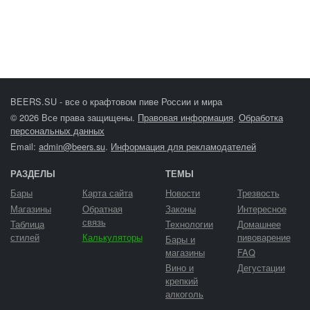
BEERS.SU - все о крафтовом пиве России и мира
© 2026 Все права защищены.
Правовая информация
.
Обработка
персональных данных
Email:
admin@beers.su
.
Информация для рекламодателей
РАЗДЕЛЫ
ТЕМЫ
Бары
Карта сайта
Новости
Трезвость
Магазины
Обратная
Законы
Интересное
связь
Таблица
Технологии
Домашнее
стилей
Калькуляторы
пивоварение
Бары и
магазины
FAQ
Вино и
Дегустации
крепкий
алкоголь