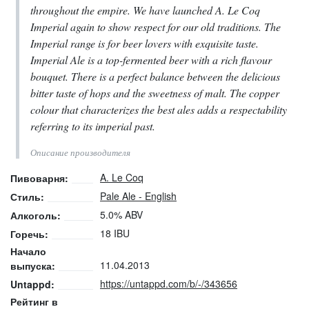
throughout the empire. We have launched A. Le Coq
Imperial again to show respect for our old traditions. The
Imperial range is for beer lovers with exquisite taste.
Imperial Ale is a top-fermented beer with a rich flavour
bouquet. There is a perfect balance between the delicious
bitter taste of hops and the sweetness of malt. The copper
colour that characterizes the best ales adds a respectability
referring to its imperial past.
Описание производителя
A. Le Coq
Пивоварня:
Pale Ale - English
Стиль:
5.0% ABV
Алкоголь:
18 IBU
Горечь:
Начало
11.04.2013
выпуска:
https://untappd.com/b/-/343656
Untappd:
Рейтинг в