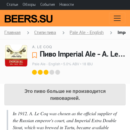
Статьи
Обзоры
События
Новости
Главная
Стили пива
Pale Ale - English
Imperi
A. LE COQ
Пиво Imperial Ale - A. Le Coq
Pale Ale - English
• 5.0% ABV • 18 IBU
Это пиво больше не производится
пивоварней.
In 1912. A. Le Coq was chosen as the official supplier of
the Russian emperor's court, and Imperial Extra Double
Stout, which was brewed in Tartu, became available