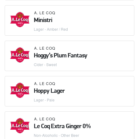
A. LE COQ
Ministri
Lager - Amber / Red
A. LE COQ
Hoggy’s Plum Fantasy
Cider - Sweet
A. LE COQ
Hoppy Lager
Lager - Pale
A. LE COQ
Le Coq Extra Ginger 0%
Non-Alcoholic - Other Beer