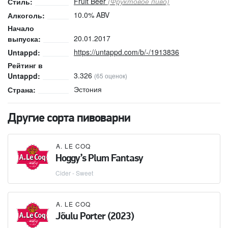
Fruit Beer
(Фруктовое пиво)
Стиль:
10.0% ABV
Алкоголь:
Начало
20.01.2017
выпуска:
https://untappd.com/b/-/1913836
Untappd:
Рейтинг в
3.326
Untappd:
(65 оценок)
Эстония
Страна:
Другие сорта пивоварни
A. LE COQ
Hoggy’s Plum Fantasy
Cider - Sweet
A. LE COQ
Jõulu Porter (2023)