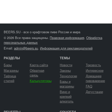
BEERS.SU - все о крафтовом пиве России и мира
© 2026 Все права защищены.
Правовая информация
.
Обработка
персональных данных
Email:
admin@beers.su
.
Информация для рекламодателей
РАЗДЕЛЫ
ТЕМЫ
Бары
Карта сайта
Новости
Трезвость
Магазины
Обратная
Законы
Интересное
связь
Таблица
Технологии
Домашнее
стилей
Калькуляторы
пивоварение
Бары и
магазины
FAQ
Вино и
Дегустации
крепкий
алкоголь