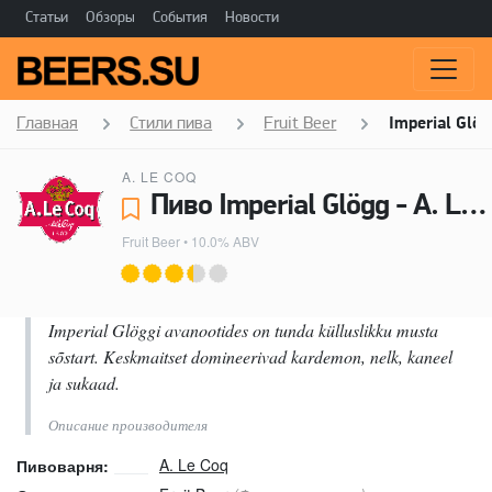
Статьи
Обзоры
События
Новости
Главная
Стили пива
Fruit Beer
Imperial Glög
A. LE COQ
Пиво Imperial Glögg - A. Le Coq
Fruit Beer
• 10.0% ABV
Imperial Glöggi avanootides on tunda külluslikku musta
sõstart. Keskmaitset domineerivad kardemon, nelk, kaneel
ja sukaad.
Описание производителя
A. Le Coq
Пивоварня: