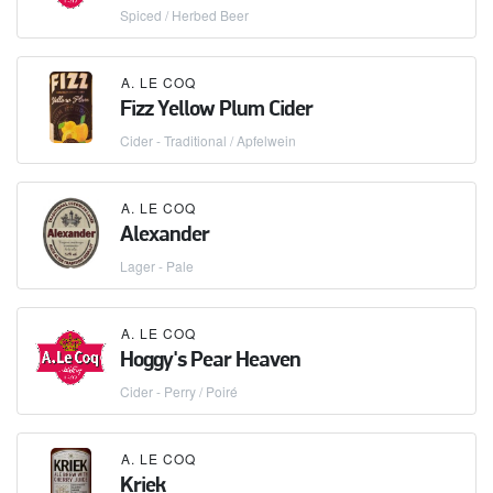
Spiced / Herbed Beer
A. LE COQ
Fizz Yellow Plum Cider
Cider - Traditional / Apfelwein
A. LE COQ
Alexander
Lager - Pale
A. LE COQ
Hoggy's Pear Heaven
Cider - Perry / Poiré
A. LE COQ
Kriek