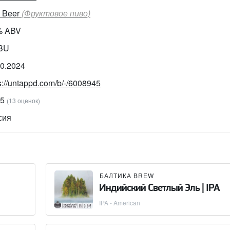
t Beer
(Фруктовое пиво)
% ABV
IBU
10.2024
s://untappd.com/b/-/6008945
85
(13 оценок)
сия
БАЛТИКА BREW
Индийский Светлый Эль | IPA
IPA - American