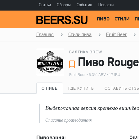
Статьи
Обзоры
События
Новости
ПИВО
СТИЛИ
П
Главная
Стили пива
Fruit Beer
БАЛТИКА BREW
Пиво Rouge
Fruit Beer
• 6.3% ABV • 17 IBU
О ПИВЕ
ГДЕ КУПИТЬ
ОСТАВИТЬ ОТЗ
Выдержанная версия крепкого вишнёво
Описание производителя
Бал
Пивоварня: