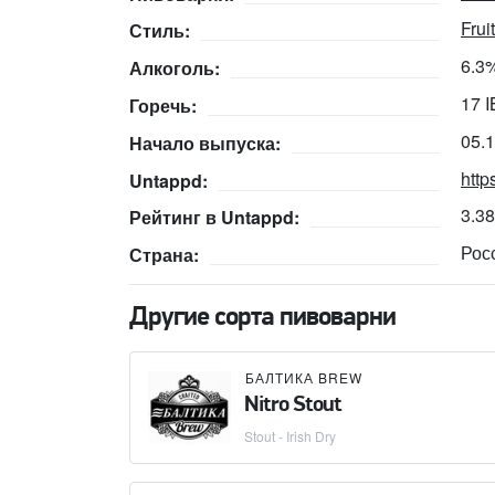
Frui
Стиль:
6.3
Алкоголь:
17 
Горечь:
05.
Начало выпуска:
http
Untappd:
3.3
Рейтинг в Untappd:
Рос
Страна:
Другие сорта пивоварни
БАЛТИКА BREW
Nitro Stout
Stout - Irish Dry