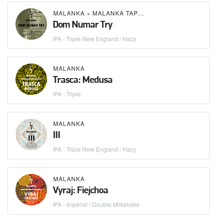
MALANKA
×
MALANKA TAPROOM
Dom Numar Try
IPA - Triple New England / Hazy
MALANKA
Trasca: Medusa
IPA - Triple
MALANKA
III
IPA - Triple New England / Hazy
MALANKA
Vyraj: Fiejchoa
IPA - Imperial / Double Milkshake