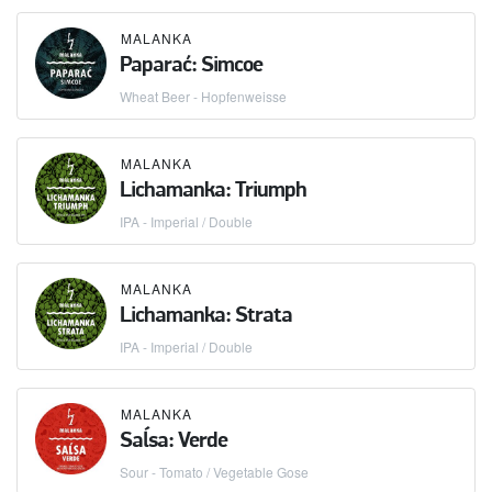
MALANKA
Paparać: Simcoe
Wheat Beer - Hopfenweisse
MALANKA
Lichamanka: Triumph
IPA - Imperial / Double
MALANKA
Lichamanka: Strata
IPA - Imperial / Double
MALANKA
Saĺsa: Verde
Sour - Tomato / Vegetable Gose