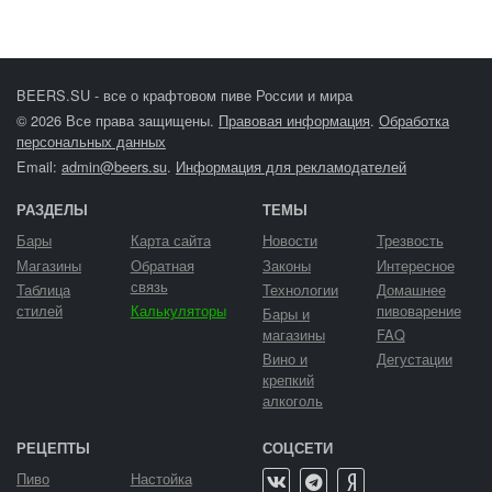
BEERS.SU - все о крафтовом пиве России и мира
© 2026 Все права защищены.
Правовая информация
.
Обработка
персональных данных
Email:
admin@beers.su
.
Информация для рекламодателей
РАЗДЕЛЫ
ТЕМЫ
Бары
Карта сайта
Новости
Трезвость
Магазины
Обратная
Законы
Интересное
связь
Таблица
Технологии
Домашнее
стилей
Калькуляторы
пивоварение
Бары и
магазины
FAQ
Вино и
Дегустации
крепкий
алкоголь
РЕЦЕПТЫ
СОЦСЕТИ
Пиво
Настойка