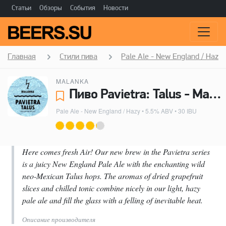
Статьи
Обзоры
События
Новости
Главная
Стили пива
Pale Ale - New England / Hazy
MALANKA
Пиво Pavietra: Talus - Malanka
Pale Ale - New England / Hazy
• 5.5% ABV • 30 IBU
Here comes fresh Air! Our new brew in the Pavietra series
is a juicy New England Pale Ale with the enchanting wild
neo-Mexican Talus hops. The aromas of dried grapefruit
slices and chilled tonic combine nicely in our light, hazy
pale ale and fill the glass with a felling of inevitable heat.
Описание производителя