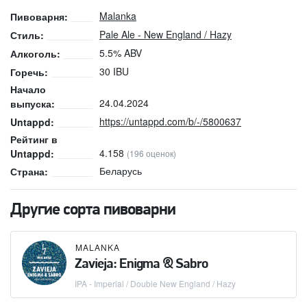
Malanka
Пивоварня:
Pale Ale - New England / Hazy
Стиль:
5.5% ABV
Алкоголь:
30 IBU
Горечь:
Начало
24.04.2024
выпуска:
https://untappd.com/b/-/5800637
Untappd:
Рейтинг в
4.158
Untappd:
(196 оценок)
Беларусь
Страна:
Другие сорта пивоварни
MALANKA
Zavieja: Enigma & Sabro
IPA - Imperial / Double New England / Hazy