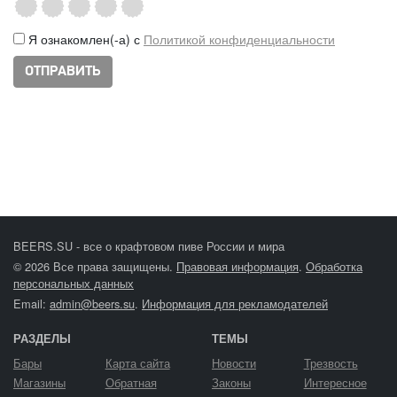
Я ознакомлен(-а) с
Политикой конфиденциальности
BEERS.SU - все о крафтовом пиве России и мира
© 2026 Все права защищены.
Правовая информация
.
Обработка
персональных данных
Email:
admin@beers.su
.
Информация для рекламодателей
РАЗДЕЛЫ
ТЕМЫ
Бары
Карта сайта
Новости
Трезвость
Магазины
Обратная
Законы
Интересное