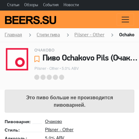
Статьи
Обзоры
События
Новости
Главная
Стили пива
Pilsner - Other
Ochakovo
ОЧАКОВО
Пиво Ochakovo Pils (Очаково Пилс) - Очаково
Pilsner - Other
• 5.0% ABV
Это пиво больше не производится
пивоварней.
Очаково
Пивоварня:
Pilsner - Other
Стиль:
5.0% ABV
Алкоголь: