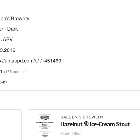
den's Brewery
r - Dark
% ABV
03.2016
s://untappd.com/b/-/1451469
71
(165 оценок)
сия
SALDEN'S BREWERY
Hazelnut & Ice-Cream Stout
Stout - Other