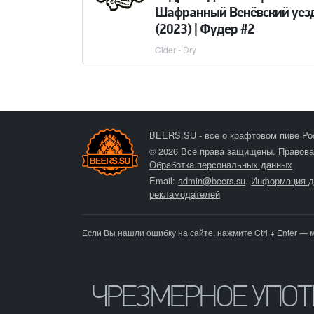
Шафранный Венёвский уез
(2023) | Фудер #2
Cider - Dry
BEERS.SU - все о крафтовом пиве Ро
© 2026 Все права защищены.
Правова
Обработка персональных данных
Email:
admin@beers.su
.
Информация д
рекламодателей
Если Вы нашли ошибку на сайте, нажмите Ctrl + Enter — 
ЧРЕЗМЕРНОЕ УПО