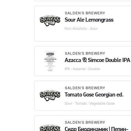
SALDEN'S BREWERY
Sour Ale Lemongrass
Non-Alcoholic - Sour
SALDEN'S BREWERY
Azacca & Simcoe Double IPA
IPA - Imperial / Double
SALDEN'S BREWERY
Tomato Gose Georgian ed.
Sour - Tomato / Vegetable Gose
SALDEN'S BREWERY
Сидр Биодинамик | Пепин-