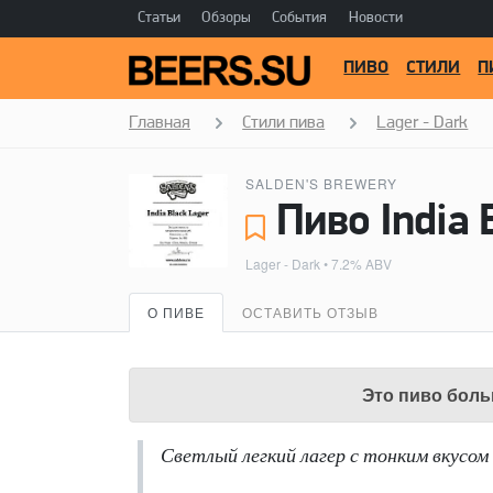
Статьи
Обзоры
События
Новости
ПИВО
СТИЛИ
П
Главная
Стили пива
Lager - Dark
SALDEN'S BREWERY
Пиво India 
Lager - Dark
• 7.2% ABV
О ПИВЕ
ОСТАВИТЬ ОТЗЫВ
Это пиво боль
Светлый легкий лагер с тонким вкусом 