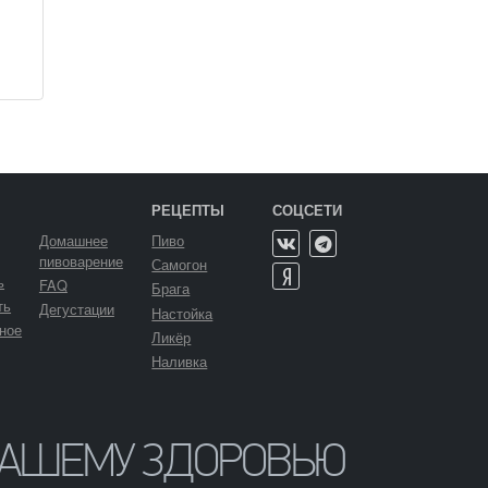
РЕЦЕПТЫ
СОЦСЕТИ
Домашнее
Пиво
пивоварение
Самогон
ь
FAQ
Брага
ть
Дегустации
Настойка
ное
Ликёр
Наливка
ВАШЕМУ ЗДОРОВЬЮ