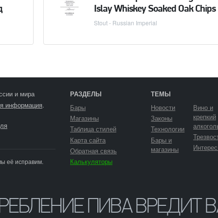
д
Islay Whiskey Soaked Oak Chips
Stout - Russian Imperial
ссии и мира
РАЗДЕЛЫ
ТЕМЫ
я информация
.
Бары
Новости
Вино и
крепкий
Магазины
Законы
ля
алкогол
Таблица стилей
Технологии
Трезвос
Карта сайта
Бары и
Интерес
магазины
Обратная связь
Калькуляторы
мы её исправим.
ТРЕБЛЕНИЕ ПИВА ВРЕДИТ 