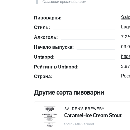
Описание производителя
Sal
Пивоварня:
Lage
Стиль:
7.2
Алкоголь:
03.
Начало выпуска:
http
Untappd:
3.8
Рейтинг в Untappd:
Рос
Страна:
Другие сорта пивоварни
SALDEN'S BREWERY
Caramel-Ice Cream Stout
Stout - Milk / Sweet