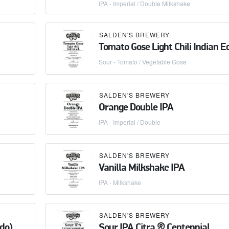
IPA - Imperial / Double Milkshake
SALDEN'S BREWERY
Tomato Gose Light Chili Indian E
Sour - Tomato / Vegetable Gose
SALDEN'S BREWERY
Orange Double IPA
IPA - Imperial / Double
SALDEN'S BREWERY
Vanilla Milkshake IPA
IPA - Milkshake
SALDEN'S BREWERY
ado)
Sour IPA Citra & Centennial