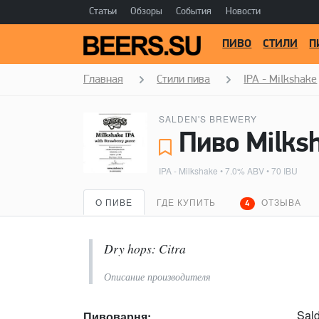
Статьи
Обзоры
События
Новости
ПИВО
СТИЛИ
П
Главная
Стили пива
IPA - Milkshake
SALDEN'S BREWERY
IPA - Milkshake
• 7.0% ABV • 70 IBU
О ПИВЕ
ГДЕ КУПИТЬ
ОТЗЫВА
4
Dry hops: Citra
Описание производителя
Sal
Пивоварня: