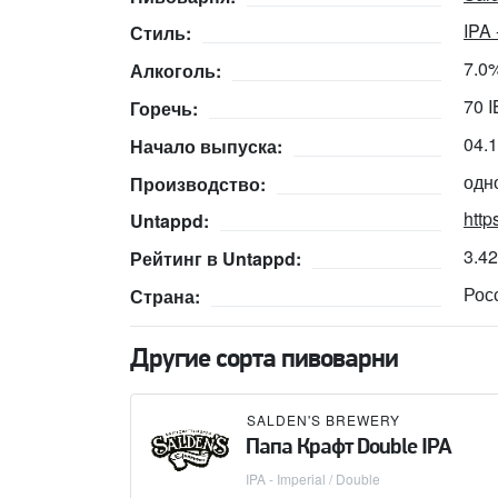
IPA 
Стиль:
7.0
Алкоголь:
70 
Горечь:
04.
Начало выпуска:
одн
Производство:
http
Untappd:
3.4
Рейтинг в Untappd:
Рос
Страна:
Другие сорта пивоварни
SALDEN'S BREWERY
Папа Крафт Double IPA
IPA - Imperial / Double