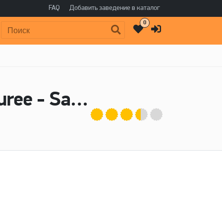
FAQ
Добавить заведение в каталог
0
Поиск:
Пиво Milkshake IPA With Strawberry Puree - Salden's Brewery