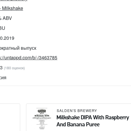
- Milkshake
% ABV
IBU
10.2019
ократный выпуск
s://untappd.com/b/-/3463785
23
(180 оценок)
сия
SALDEN'S BREWERY
Milkshake DIPA With Raspberry
And Banana Puree