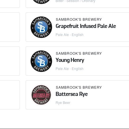
Bitter - Session / Ordinary
SAMBROOK'S BREWERY
Grapefruit Infused Pale Ale
Pale Ale - English
SAMBROOK'S BREWERY
Young Henry
Pale Ale - English
SAMBROOK'S BREWERY
Battersea Rye
Rye Beer