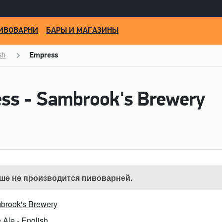
ИВОВАРНИ
БАРЫ И МАГАЗИНЫ
sh
Empress
ss - Sambrook's Brewery
ше не производится пивоварней.
brook's Brewery
 Ale - English