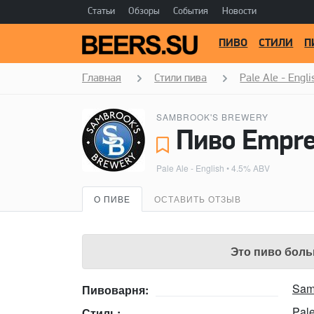
Статьи
Обзоры
События
Новости
ПИВО
СТИЛИ
П
Главная
Стили пива
Pale Ale - Engli
SAMBROOK'S BREWERY
Пиво Empre
Pale Ale - English
• 4.5% ABV
О ПИВЕ
ОСТАВИТЬ ОТЗЫВ
Это пиво боль
Sam
Пивоварня:
Pale
Стиль: