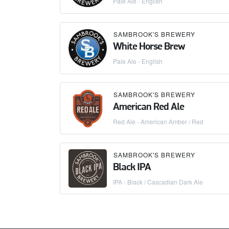
Pale Ale - English
SAMBROOK'S BREWERY
White Horse Brew
Pale Ale - English
SAMBROOK'S BREWERY
American Red Ale
Red Ale - American Amber / Red
SAMBROOK'S BREWERY
Black IPA
IPA - Black / Cascadian Dark Ale