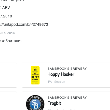
% ABV
07.2018
s://untappd.com/b/-/2749672
(20 оценок)
икобритания
SAMBROOK'S BREWERY
Hoppy Hooker
IPA - Session
SAMBROOK'S BREWERY
Frogbit