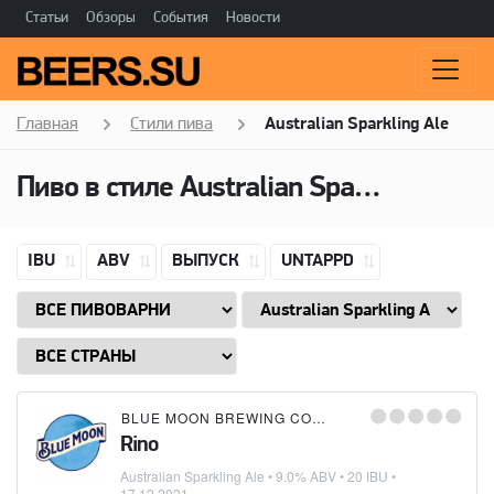
Статьи
Обзоры
События
Новости
Главная
Стили пива
Australian Sparkling Ale
Пиво в стиле Australian Sparkling Ale, Горечь: 20 IBU
IBU
ABV
ВЫПУСК
UNTAPPD
BLUE MOON BREWING COMPANY
Rino
Australian Sparkling Ale
• 9.0% ABV • 20 IBU •
17.12.2021