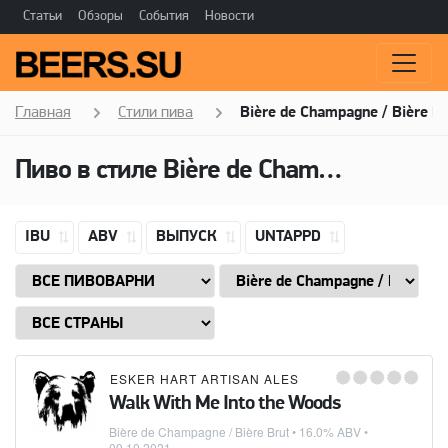
Статьи
Обзоры
События
Новости
Главная
Стили пива
Bière de Champagne / Bière B
Пиво в стиле Bière de Champagne / Bière Brut, Алкоголь: 16,0 ABV
IBU
ABV
ВЫПУСК
UNTAPPD
ESKER HART ARTISAN ALES
Walk With Me Into the Woods
Bière de Champagne / Bière Brut
• 16.0% ABV •
09.10.2021