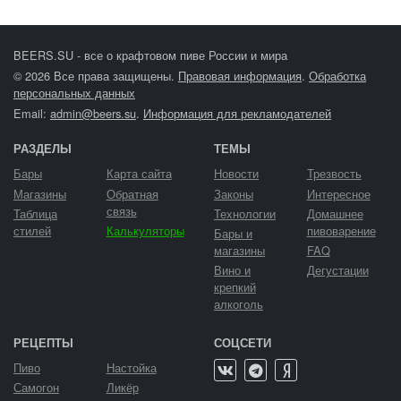
BEERS.SU - все о крафтовом пиве России и мира
© 2026 Все права защищены.
Правовая информация
.
Обработка
персональных данных
Email:
admin@beers.su
.
Информация для рекламодателей
РАЗДЕЛЫ
ТЕМЫ
Бары
Карта сайта
Новости
Трезвость
Магазины
Обратная
Законы
Интересное
связь
Таблица
Технологии
Домашнее
стилей
Калькуляторы
пивоварение
Бары и
магазины
FAQ
Вино и
Дегустации
крепкий
алкоголь
РЕЦЕПТЫ
СОЦСЕТИ
Пиво
Настойка
Самогон
Ликёр