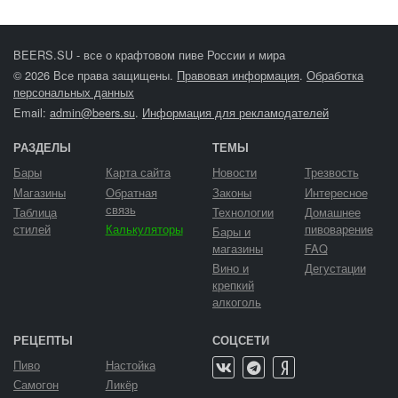
BEERS.SU - все о крафтовом пиве России и мира
© 2026 Все права защищены.
Правовая информация
.
Обработка
персональных данных
Email:
admin@beers.su
.
Информация для рекламодателей
РАЗДЕЛЫ
ТЕМЫ
Бары
Карта сайта
Новости
Трезвость
Магазины
Обратная
Законы
Интересное
связь
Таблица
Технологии
Домашнее
стилей
Калькуляторы
пивоварение
Бары и
магазины
FAQ
Вино и
Дегустации
крепкий
алкоголь
РЕЦЕПТЫ
СОЦСЕТИ
Пиво
Настойка
Самогон
Ликёр