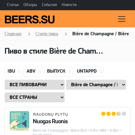
Статьи
Обзоры
События
Новости
Главная
Стили пива
Bière de Champagne / Bière B
Пиво в стиле Bière de Champagne / Bière Brut, Алкоголь: 5,8 ABV
IBU
ABV
ВЫПУСК
UNTAPPD
RAUDONŲ PLYTŲ
Nuogas Ruonis
Bière de Champagne / Bière Brut
• 5.8% ABV • 9 IBU •
06.06.2017