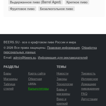
Выдержанное пиво (Barrel Aged)
Крепкое пиво
Фруктовое пиво
Безалкогольное пиво
BEERS.SU - все о крафтовом пиве России и мира
© 2026 Все права защищены.
Правовая информация
.
Обработка
персональных данных
Email:
admin@beers.su
.
Информация для рекламодателей
РАЗДЕЛЫ
ТЕМЫ
Бары
Карта сайта
Новости
Трезвость
Магазины
Обратная
Законы
Интересное
связь
Таблица
Технологии
Домашнее
стилей
Калькуляторы
пивоварение
Бары и
магазины
FAQ
Вино и
Дегустации
крепкий