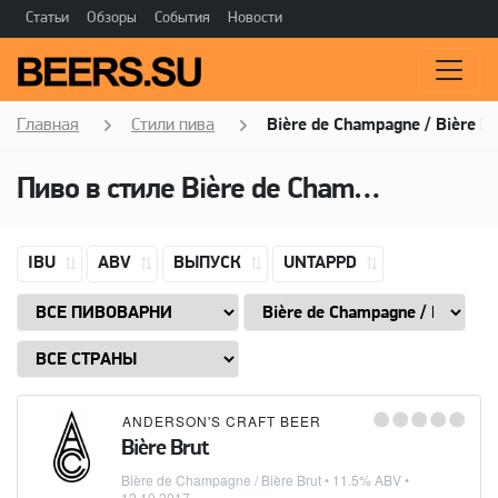
Статьи
Обзоры
События
Новости
Главная
Стили пива
Bière de Champagne / Bière B
Пиво в стиле
Bière de Champagne / Bière Brut
IBU
ABV
ВЫПУСК
UNTAPPD
ANDERSON'S CRAFT BEER
Bière Brut
Bière de Champagne / Bière Brut
• 11.5% ABV •
12.10.2017