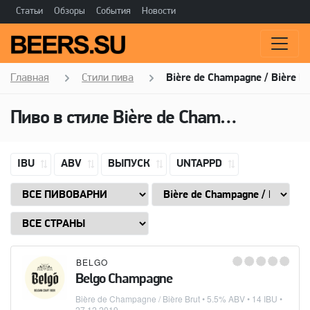
Статьи
Обзоры
События
Новости
Главная
Стили пива
Bière de Champagne / Bière B
Пиво в стиле
Bière de Champagne / Bière Brut
IBU
ABV
ВЫПУСК
UNTAPPD
BELGO
Belgo Champagne
Bière de Champagne / Bière Brut
• 5.5% ABV • 14 IBU •
27.12.2019