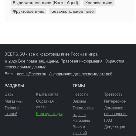
Выдержанное пиво (Barrel Aged)
Крепкое пиво
Фруктовое пиво
Безалкогольное пиво
BEERS.SU - все о крафтовом пиве России и мира
© 2026 Все права защищены.
Правовая информация
.
Обработка
персональных данных
Email:
admin@beers.su
.
Информация для рекламодателей
РАЗДЕЛЫ
ТЕМЫ
Бары
Карта сайта
Новости
Трезвость
Магазины
Обратная
Законы
Интересное
связь
Таблица
Технологии
Домашнее
стилей
Калькуляторы
пивоварение
Бары и
магазины
FAQ
Вино и
Дегустации
крепкий