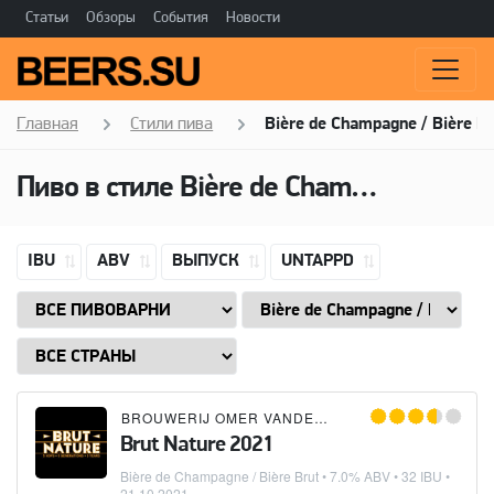
Статьи
Обзоры
События
Новости
Главная
Стили пива
Bière de Champagne / Bière B
Пиво в стиле
Bière de Champagne / Bière Brut
IBU
ABV
ВЫПУСК
UNTAPPD
BROUWERIJ OMER VANDER GHINSTE
Brut Nature 2021
Bière de Champagne / Bière Brut
• 7.0% ABV • 32 IBU •
21.10.2021