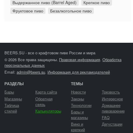
Выдержанное пиво (Barrel Aged)
Крепкое пиво
Фруктовое пиво
Безалкогольное пиво
BEERS.SU - все о крафтовом пиве России и мира
© 2026 Все права защищены.
Правовая информация
.
Обработка
персональных данных
Email:
admin@beers.su
.
Информация для рекламодателей
РАЗДЕЛЫ
ТЕМЫ
Бары
Карта сайта
Новости
Трезвость
Магазины
Обратная
Законы
Интересное
связь
Таблица
Технологии
Домашнее
стилей
Калькуляторы
пивоварение
Бары и
магазины
FAQ
Вино и
Дегустации
крепкий