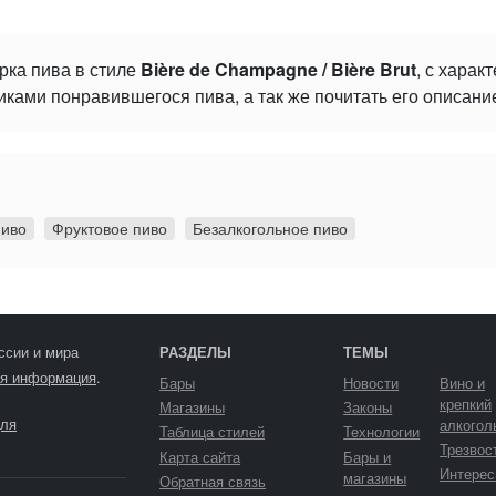
рка пива в стиле
Bière de Champagne / Bière Brut
, с харак
ками понравившегося пива, а так же почитать его описани
пиво
Фруктовое пиво
Безалкогольное пиво
ссии и мира
РАЗДЕЛЫ
ТЕМЫ
я информация
.
Бары
Новости
Вино и
крепкий
Магазины
Законы
ля
алкогол
Таблица стилей
Технологии
Трезвос
Карта сайта
Бары и
Интерес
магазины
Обратная связь