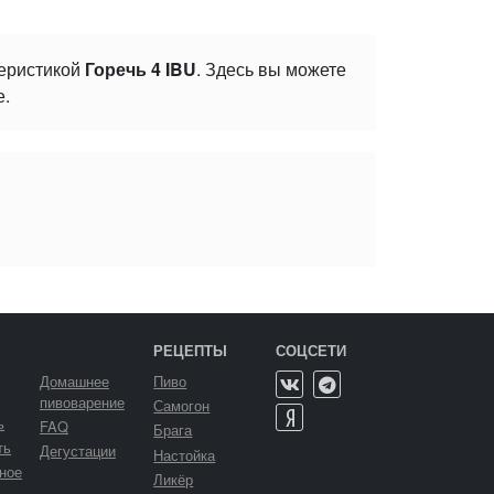
теристикой
Горечь 4 IBU
. Здесь вы можете
е.
РЕЦЕПТЫ
СОЦСЕТИ
Домашнее
Пиво
пивоварение
Самогон
ь
FAQ
Брага
ть
Дегустации
Настойка
ное
Ликёр