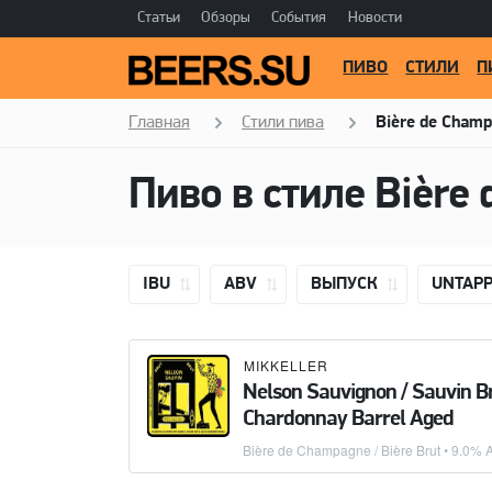
Статьи
Обзоры
События
Новости
ПИВО
СТИЛИ
П
Главная
Стили пива
Bière de Champ
IBU
ABV
ВЫПУСК
UNTAP
MIKKELLER
Nelson Sauvignon / Sauvin Br
Chardonnay Barrel Aged
Bière de Champagne / Bière Brut
• 9.0% A