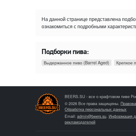
На данной странице представлена подбо
ознакомиться с подробными характеристи
Подборки пива:
Выдержанное пиво (Barrel Aged)
Крепкое 
BEERS.SU - все о крафтовом пиве Ро
© 2026 Все права защищены.
Правова
Обработка персональных данных
Email:
admin@beers.su
.
Информация д
рекламодателей