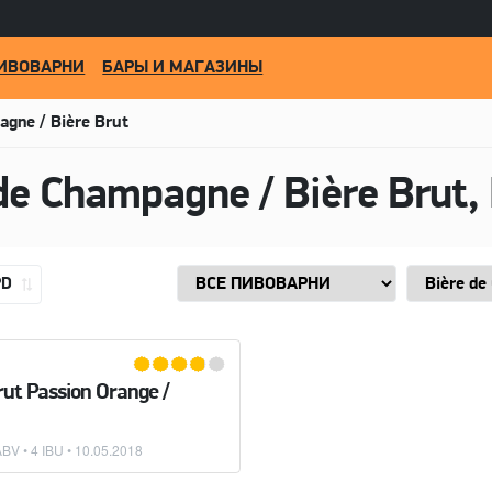
ИВОВАРНИ
БАРЫ И МАГАЗИНЫ
agne / Bière Brut
PD
ut Passion Orange /
BV • 4 IBU •
10.05.2018