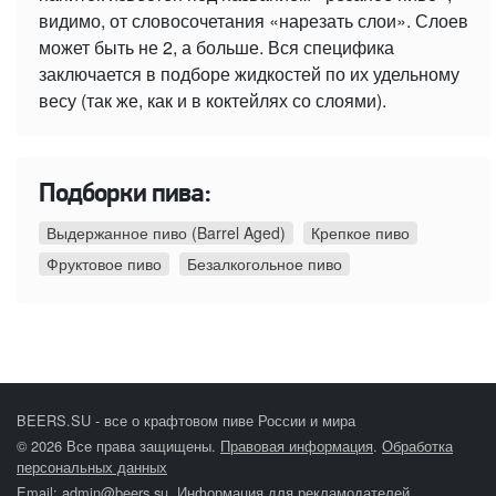
видимо, от словосочетания «нарезать слои». Слоев
может быть не 2, а больше. Вся специфика
заключается в подборе жидкостей по их удельному
весу (так же, как и в коктейлях со слоями).
Подборки пива:
Выдержанное пиво (Barrel Aged)
Крепкое пиво
Фруктовое пиво
Безалкогольное пиво
BEERS.SU - все о крафтовом пиве России и мира
© 2026 Все права защищены.
Правовая информация
.
Обработка
персональных данных
Email:
admin@beers.su
.
Информация для рекламодателей