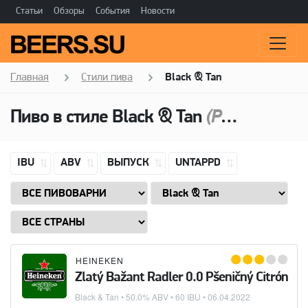
Статьи
Обзоры
События
Новости
Главная
Стили пива
Black & Tan
Пиво в стиле
Black & Tan
(Резаное пиво)
IBU
ABV
ВЫПУСК
UNTAPPD
HEINEKEN
Zlatý Bažant Radler 0.0 Pšeničný Citrón
Black & Tan
• 50.0% ABV • 60 IBU •
06.04.2022