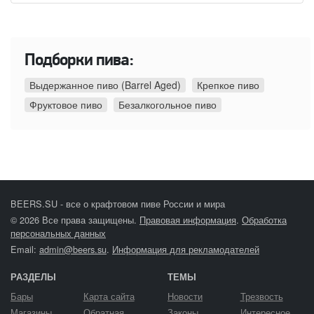
Подборки пива:
Выдержанное пиво (Barrel Aged)
Крепкое пиво
Фруктовое пиво
Безалкогольное пиво
BEERS.SU - все о крафтовом пиве России и мира
© 2026 Все права защищены.
Правовая информация
.
Обработка
персональных данных
Email:
admin@beers.su
.
Информация для рекламодателей
РАЗДЕЛЫ
ТЕМЫ
Бары
Карта сайта
Новости
Трезвость
Магазины
Обратная
Законы
Интересное