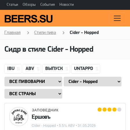
Статьи
Обзоры
События
Новости
Главная
Стили пива
Cider - Hopped
Сидр в стиле
Cider - Hopped
IBU
ABV
ВЫПУСК
UNTAPPD
ЗАПОВЕДНИК
Ершовъ
Cider - Hopped
• 5.5% ABV •
31.05.2026