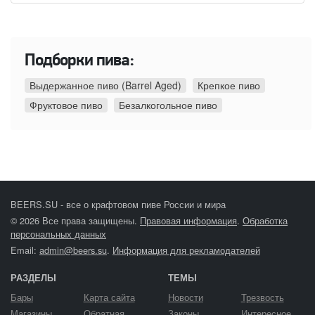
Подборки пива:
Выдержанное пиво (Barrel Aged)
Крепкое пиво
Фруктовое пиво
Безалкогольное пиво
BEERS.SU - все о крафтовом пиве России и мира
© 2026 Все права защищены.
Правовая информация
.
Обработка
персональных данных
Email:
admin@beers.su
.
Информация для рекламодателей
РАЗДЕЛЫ
ТЕМЫ
Бары
Карта сайта
Новости
Трезвость
Магазины
Обратная
Законы
Интересное