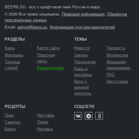
BEERS.SU - все о крафтовом пиве России и мира
© 2026 Все права защищены.
Правовая информация
.
Обработка
персональных данных
Email:
admin@beers.su
.
Информация для рекламодателей
РАЗДЕЛЫ
ТЕМЫ
Бары
Карта сайта
Новости
Трезвость
Магазины
Обратная
Законы
Интересное
связь
Таблица
Технологии
Домашнее
стилей
Калькуляторы
пивоварение
Бары и
магазины
FAQ
Вино и
Дегустации
крепкий
алкоголь
РЕЦЕПТЫ
СОЦСЕТИ
Пиво
Настойка
Самогон
Ликёр
Брага
Наливка