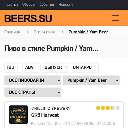
Статьи
Обзоры
События
Новости
Главная
Стили пива
Pumpkin / Yam Beer
Пиво в стиле
Pumpkin / Yam Beer
IBU
ABV
ВЫПУСК
UNTAPPD
CHILLIN’Z BREWERY
GR8 Harvest
Pumpkin / Yam Beer
• 5.5% ABV • 20 IBU •
30.10.2016