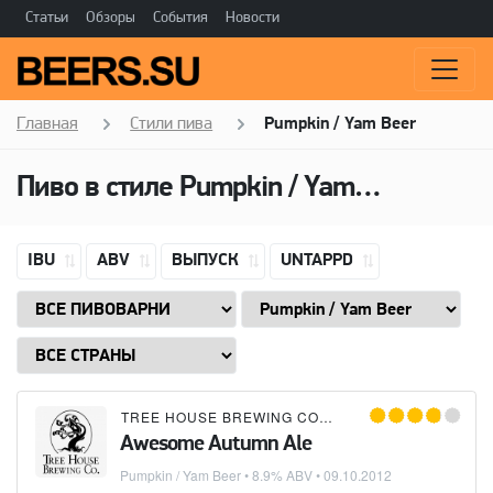
Статьи
Обзоры
События
Новости
Главная
Стили пива
Pumpkin / Yam Beer
Пиво в стиле
Pumpkin / Yam Beer
IBU
ABV
ВЫПУСК
UNTAPPD
TREE HOUSE BREWING COMPANY
Awesome Autumn Ale
Pumpkin / Yam Beer
• 8.9% ABV •
09.10.2012