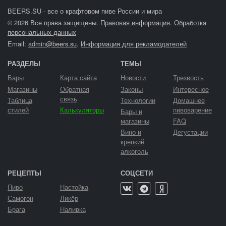
BEERS.SU - все о крафтовом пиве России и мира
© 2026 Все права защищены.
Правовая информация
.
Обработка
персональных данных
Email:
admin@beers.su
.
Информация для рекламодателей
РАЗДЕЛЫ
ТЕМЫ
Бары
Карта сайта
Новости
Трезвость
Магазины
Обратная
Законы
Интересное
связь
Таблица
Технологии
Домашнее
стилей
Калькуляторы
пивоварение
Бары и
магазины
FAQ
Вино и
Дегустации
крепкий
алкоголь
РЕЦЕПТЫ
СОЦСЕТИ
Пиво
Настойка
Самогон
Ликёр
Брага
Наливка