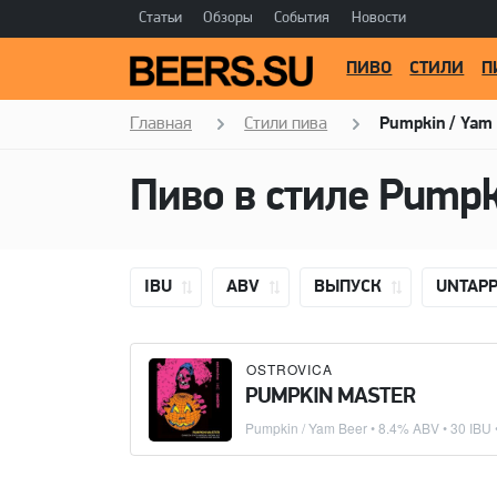
Статьи
Обзоры
События
Новости
ПИВО
СТИЛИ
П
Главная
Стили пива
Pumpkin / Yam
Пиво в стиле Pumpk
IBU
ABV
ВЫПУСК
UNTAP
OSTROVICA
PUMPKIN MASTER
Pumpkin / Yam Beer
• 8.4% ABV • 30 IBU 