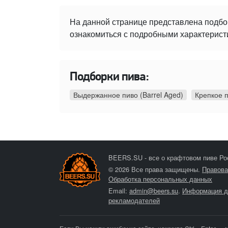
На данной странице представлена подбо
ознакомиться с подробными характеристи
Подборки пива:
Выдержанное пиво (Barrel Aged)
Крепкое 
BEERS.SU - все о крафтовом пиве Ро
© 2026 Все права защищены.
Правова
Обработка персональных данных
Email:
admin@beers.su
.
Информация д
рекламодателей