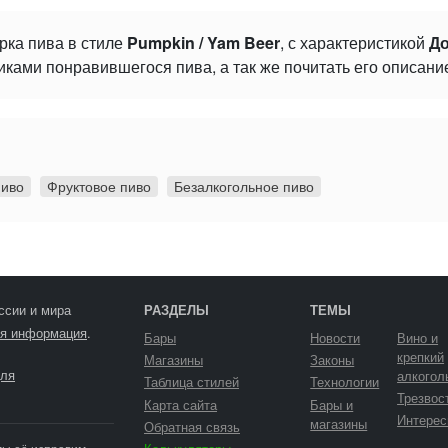
рка пива в стиле
Pumpkin / Yam Beer
, с характеристикой
До
ками понравившегося пива, а так же почитать его описани
пиво
Фруктовое пиво
Безалкогольное пиво
ссии и мира
РАЗДЕЛЫ
ТЕМЫ
я информация
.
Бары
Новости
Вино и
крепкий
Магазины
Законы
ля
алкогол
Таблица стилей
Технологии
Трезвос
Карта сайта
Бары и
Интерес
магазины
Обратная связь