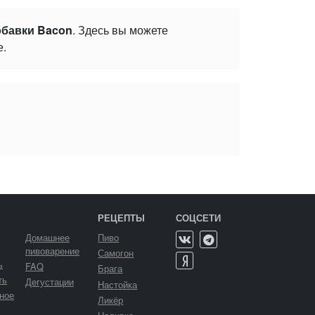
бавки Bacon
. Здесь вы можете
е.
РЕЦЕПТЫ
СОЦСЕТИ
Домашнее
Пиво
пивоварение
Самогон
ь
FAQ
Брага
ть
Дегустации
Настойка
ное
Ликёр