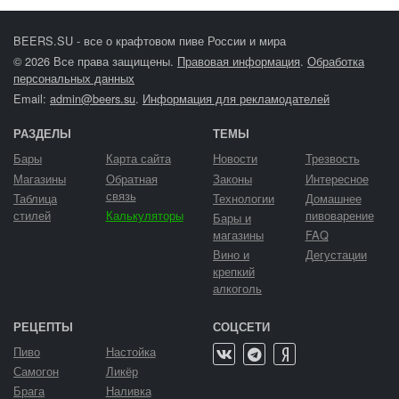
BEERS.SU - все о крафтовом пиве России и мира
© 2026 Все права защищены.
Правовая информация
.
Обработка
персональных данных
Email:
admin@beers.su
.
Информация для рекламодателей
РАЗДЕЛЫ
ТЕМЫ
Бары
Карта сайта
Новости
Трезвость
Магазины
Обратная
Законы
Интересное
связь
Таблица
Технологии
Домашнее
стилей
Калькуляторы
пивоварение
Бары и
магазины
FAQ
Вино и
Дегустации
крепкий
алкоголь
РЕЦЕПТЫ
СОЦСЕТИ
Пиво
Настойка
Самогон
Ликёр
Брага
Наливка