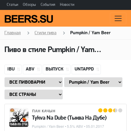
Статьи
Обзоры
События
Новости
Главная
Стили пива
Pumpkin / Yam Beer
Пиво в стиле Pumpkin / Yam Beer, Добавки: Coriander
IBU
ABV
ВЫПУСК
UNTAPPD
ПАН КАЧЫН
Tykva Na Dube (Тыква На Дубе)
Pumpkin / Yam Beer
• 5.5% ABV •
05.01.2017