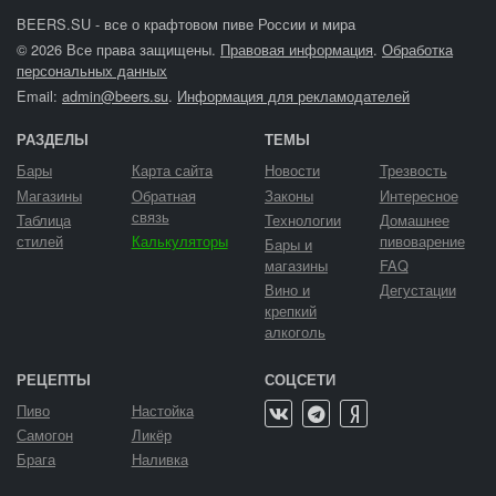
BEERS.SU - все о крафтовом пиве России и мира
© 2026 Все права защищены.
Правовая информация
.
Обработка
персональных данных
Email:
admin@beers.su
.
Информация для рекламодателей
РАЗДЕЛЫ
ТЕМЫ
Бары
Карта сайта
Новости
Трезвость
Магазины
Обратная
Законы
Интересное
связь
Таблица
Технологии
Домашнее
стилей
Калькуляторы
пивоварение
Бары и
магазины
FAQ
Вино и
Дегустации
крепкий
алкоголь
РЕЦЕПТЫ
СОЦСЕТИ
Пиво
Настойка
Самогон
Ликёр
Брага
Наливка