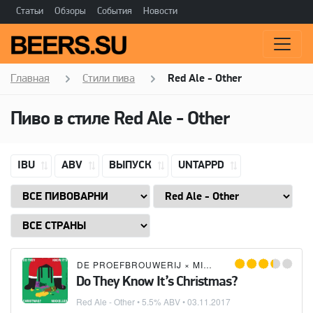
Статьи
Обзоры
События
Новости
Главная
Стили пива
Red Ale - Other
Пиво в стиле
Red Ale - Other
IBU
ABV
ВЫПУСК
UNTAPPD
DE PROEFBROUWERIJ
×
MIKKELLER
Do They Know It’s Christmas?
Red Ale - Other
• 5.5% ABV •
03.11.2017