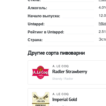
4.0
Алкоголь:
12.
Начало выпуска:
http
Untappd:
2.5
Рейтинг в Untappd:
Эст
Страна:
Другие сорта пивоварни
A. LE COQ
Radler Strawberry
Shandy / Radler
A. LE COQ
Imperial Gold