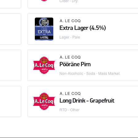
Cider - Dry
A. LE COQ
Extra Lager (4.5%)
Lager - Pale
A. LE COQ
Pööräne Pirn
Non-Alcoholic - Soda - Mass Market
A. LE COQ
Long Drink - Grapefruit
RTD - Other