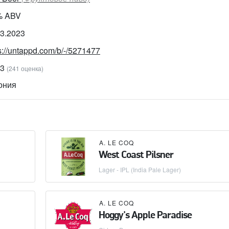
% ABV
03.2023
s://untappd.com/b/-/5271477
13
(241 оценка)
ония
A. LE COQ
West Coast Pilsner
Lager - IPL (India Pale Lager)
A. LE COQ
Hoggy's Apple Paradise