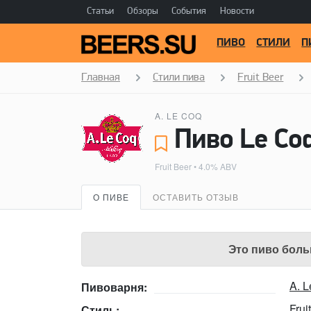
Статьи
Обзоры
События
Новости
ПИВО
СТИЛИ
П
Главная
Стили пива
Fruit Beer
A. LE COQ
Пиво Le Coq
Fruit Beer
• 4.0% ABV
О ПИВЕ
ОСТАВИТЬ ОТЗЫВ
Это пиво боль
A. 
Пивоварня:
Frui
Стиль: