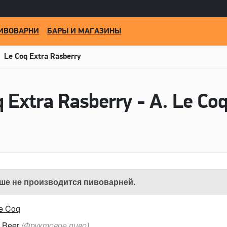
ИВОВАРНИ
БАРЫ И МАГАЗИНЫ
Le Coq Extra Rasberry
 Extra Rasberry - A. Le Co
ше не производится пивоварней.
Le Coq
t Beer
(Фруктовое пиво)