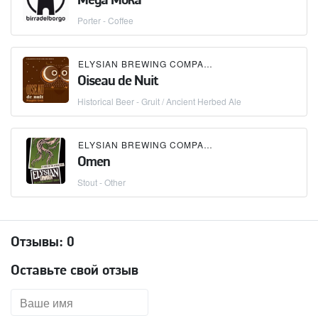
Mega Moka
Porter - Coffee
ELYSIAN BREWING COMPANY
×
BEAU'S ALL NATU
Oiseau de Nuit
Historical Beer - Gruit / Ancient Herbed Ale
ELYSIAN BREWING COMPANY
Omen
Stout - Other
Отзывы:
0
Оставьте свой отзыв