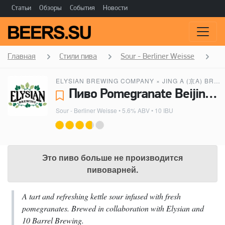
Статьи
Обзоры
События
Новости
Главная
Стили пива
Sour - Berliner Weisse
P
ELYSIAN BREWING COMPANY
×
JING A (京A) BREWING CO.
Пиво Pomegranate Beijinger Weisse - Elysian Brewing Company, Jing A (京A) Brewing Co., 10 Barrel Brewing Co.
Sour - Berliner Weisse
• 5.6% ABV • 10 IBU
Это пиво больше не производится
пивоварней.
A tart and refreshing kettle sour infused with fresh
pomegranates. Brewed in collaboration with Elysian and
10 Barrel Brewing.