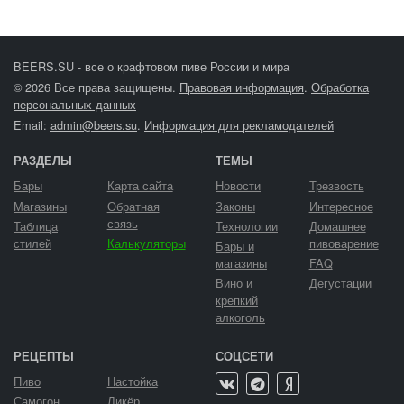
BEERS.SU - все о крафтовом пиве России и мира
© 2026 Все права защищены.
Правовая информация
.
Обработка
персональных данных
Email:
admin@beers.su
.
Информация для рекламодателей
РАЗДЕЛЫ
ТЕМЫ
Бары
Карта сайта
Новости
Трезвость
Магазины
Обратная
Законы
Интересное
связь
Таблица
Технологии
Домашнее
стилей
Калькуляторы
пивоварение
Бары и
магазины
FAQ
Вино и
Дегустации
крепкий
алкоголь
РЕЦЕПТЫ
СОЦСЕТИ
Пиво
Настойка
Самогон
Ликёр