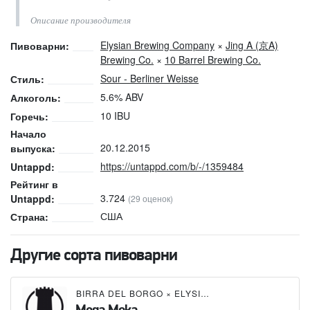
Описание производителя
Elysian Brewing Company
×
Jing A (京A)
Пивоварни:
Brewing Co.
×
10 Barrel Brewing Co.
Sour - Berliner Weisse
Стиль:
5.6% ABV
Алкоголь:
10 IBU
Горечь:
Начало
20.12.2015
выпуска:
https://untappd.com/b/-/1359484
Untappd:
Рейтинг в
3.724
Untappd:
(29 оценок)
США
Страна:
Другие сорта пивоварни
BIRRA DEL BORGO
×
ELYSIAN BREWING COMPANY