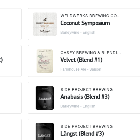
WELDWERKS BREWING CO.
×
SIDE P
Coconut Symposium
Barleywine - English
CASEY BREWING & BLENDING
×
SIDE
)
Velvet (Blend #1)
Farmhouse Ale - Saison
SIDE PROJECT BREWING
Anabasis (Blend #3)
Barleywine - English
SIDE PROJECT BREWING
Längst (Blend #3)