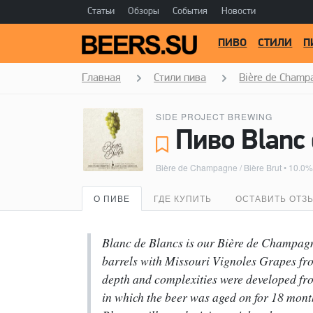
Статьи
Обзоры
События
Новости
ПИВО
СТИЛИ
П
Главная
Стили пива
Bière de Champa
SIDE PROJECT BREWING
Bière de Champagne / Bière Brut
• 10.0
О ПИВЕ
ГДЕ КУПИТЬ
ОСТАВИТЬ ОТЗ
Blanc de Blancs is our Bière de Champag
barrels with Missouri Vignoles Grapes fr
depth and complexities were developed fro
in which the beer was aged on for 18 month