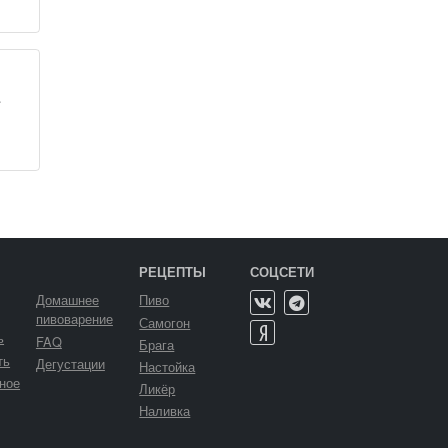
РЕЦЕПТЫ
СОЦСЕТИ
Домашнее
Пиво
пивоварение
Самогон
ь
FAQ
Брага
ть
Дегустации
Настойка
ное
Ликёр
Наливка