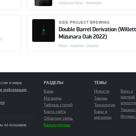
Historical Beer - Adambier
×
WELDWERKS BREWING CO.
SIDE PROJECT BREWING
×
SIDE PROJECT BREWING
Double Barrel Derivation (Willett
Mizunara Oak 2022)
zy
Stout - Imperial / Double
ссии и мира
РАЗДЕЛЫ
ТЕМЫ
я информация
.
Бары
Новости
Вино и
крепкий
Магазины
Законы
ля
алкогол
Таблица стилей
Технологии
Трезвос
Карта сайта
Бары и
Интерес
магазины
Обратная связь
Калькуляторы
мы её исправим.