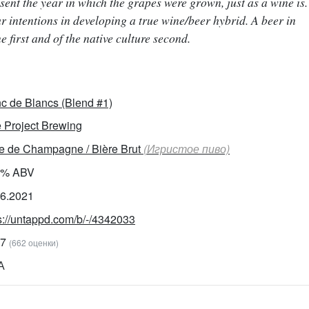
sent the year in which the grapes were grown, just as a wine is.
 intentions in developing a true wine/beer hybrid. A beer in
e first and of the native culture second.
c de Blancs (Blend #1)
 Project Brewing
e de Champagne / Bière Brut
(Игристое пиво)
0% ABV
06.2021
s://untappd.com/b/-/4342033
87
(662 оценки)
А