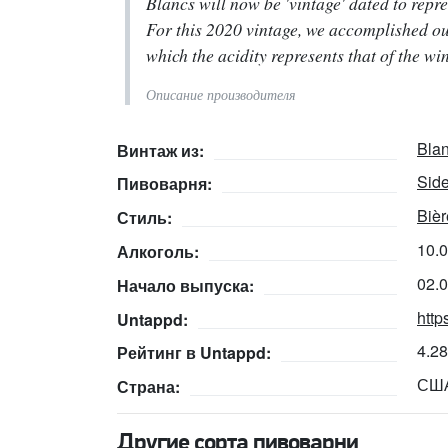
Blancs will now be 'vintage' dated to repre
For this 2020 vintage, we accomplished our
which the acidity represents that of the win
Описание производителя
Blan
Винтаж из:
Side
Пивоварня:
Bièr
Стиль:
10.
Алкоголь:
02.
Начало выпуска:
http
Untappd:
4.2
Рейтинг в Untappd:
СШ
Страна:
Другие сорта пивоварни