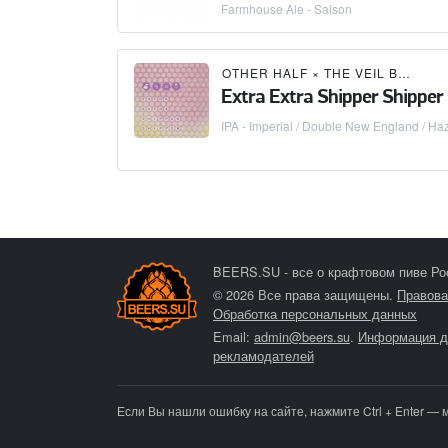
Farmhouse Ale - Saison
OTHER HALF
×
THE VEIL BREWING CO.
Extra Extra Shipper Shipper
IPA - Imperial / Double New England / Ha
BEERS.SU - все о крафтовом пиве Ро
© 2026 Все права защищены.
Правова
Обработка персональных данных
Email:
admin@beers.su
.
Информация д
рекламодателей
Если Вы нашли ошибку на сайте, нажмите Ctrl + Enter — 